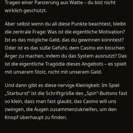
Tragen einer Panzerung aus Watte – du bist nicht
wirklich geschützt.
Aber selbst wenn du all diese Punkte beachtest, bleibt
die zentrale Frage: Was ist die eigentliche Motivation?
Ist es das mögliche Geld, das du gewinnen könntest?
Oder ist es das süße Gefühl, dem Casino ein bisschen
Ärger zu machen, indem du das System ausnutzt? Das
ist die eigentliche Tragödie dieses Angebots – es spielt
mit unserem Stolz, nicht mit unserem Geld.
Und dann gibt es diese nervige Kleinigkeit: Im Spiel
„Starburst“ ist die Schriftgröße des „Spin“-Buttons fast
so klein, dass man fast glaubt, das Casino will uns
zwingen, die Augen zusammenzukneifen, um den
Knopf überhaupt zu finden.