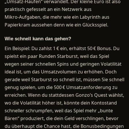
„Umsatz‑Haufen“ verwandelt. Der kleine Euro ist also
praktisch gefesselt an ein Netzwerk aus
Mikro‑Aufgaben, die mehr wie ein Labyrinth aus
Papierkram aussehen denn wie ein Glücksspiel.
Wie schnell kann das gehen?
Ein Beispiel: Du zahlst 1 € ein, erhältst 50 € Bonus. Du
spielst ein paar Runden Starburst, weil das Spiel
wegen seiner schnellen Spins und geringen Volatilität
ideal ist, um das Umsatzvolumen zu erhöhen. Doch
gerade weil Starburst so schnell ist, müssen Sie schnell
genug spielen, um die 500 € Umsatzanforderung zu
erreichen. Wenn du stattdessen Gonzo’s Quest wählst,
wo die Volatilität höher ist, könnte dein Kontostand
schneller schrumpfen, weil das Spiel mehr „bunte
Bären“ produziert, die dein Geld verschlingen, bevor
du überhaupt die Chance hast, die Bonusbedingungen