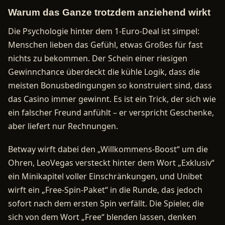
Warum das Ganze trotzdem anziehend wirkt
Die Psychologie hinter dem 1‑Euro‑Deal ist simpel:
Menschen lieben das Gefühl, etwas Großes für fast
nichts zu bekommen. Der Schein einer riesigen
Gewinnchance überdeckt die kühle Logik, dass die
meisten Bonusbedingungen so konstruiert sind, dass
das Casino immer gewinnt. Es ist ein Trick, der sich wie
ein falscher Freund anfühlt – er verspricht Geschenke,
aber liefert nur Rechnungen.
Betway wirft dabei den „Willkommens‑Boost“ um die
Ohren, LeoVegas versteckt hinter dem Wort „Exklusiv“
ein Minikapitel voller Einschränkungen, und Unibet
wirft ein „Free‑Spin‑Paket“ in die Runde, das jedoch
sofort nach dem ersten Spin verfällt. Die Spieler, die
sich von dem Wort „Free“ blenden lassen, denken