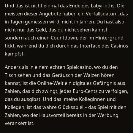
Und das ist nicht einmal das Ende des Labyrinths. Die
meisten dieser Angebote haben ein Verfallsdatum, das
in Tagen gemessen wird, nicht in Jahren. Du hast also
nicht nur das Geld, das du nicht sehen kannst,
sondern auch einen Countdown, der im Hintergrund
tickt, während du dich durch das Interface des Casinos
kämpfst.
Anders als in einem echten Spielcasino, wo du den
Tisch sehen und das Geräusch der Walzen hören
kannst, ist die Online‑Welt ein digitales Gefängnis aus
Zahlen, das dich zwingt, jedes Euro‑Cents zu verfolgen,
das du ausgibst. Und das, meine Kolleginnen und
Kollegen, ist das wahre Glücksspiel – das Spiel mit den
Zahlen, wo der Hausvorteil bereits in der Werbung
verankert ist.