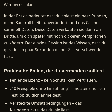
Wimpernschlag.
In der Praxis bedeutet das: du spielst ein paar Runden,
deine Bankroll bleibt unverändert, und das Casino
sammelt Daten. Diese Daten verkaufen sie dann an
Dritte, um dich später mit noch dickeren Versprechen
zu ködern. Der einzige Gewinn ist das Wissen, dass du
gerade ein paar Sekunden deiner Zeit verschwendet
hast.
Praktische Fallen, die du vermeiden solltest
Fehlende Lizenz – kein Schutz, kein Vertrauen.
„10 Freispiele ohne Einzahlung“ – meistens nur ein
Test, ob du dich anmeldest.
Versteckte Umsatzbedingungen – das
Kleingedruckte, das du nie liest.