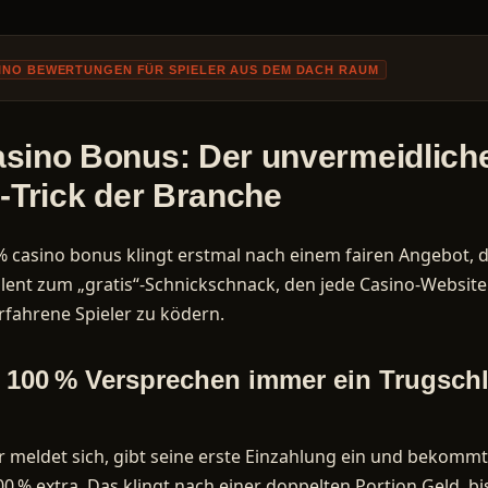
INO BEWERTUNGEN FÜR SPIELER AUS DEM DACH RAUM
sino Bonus: Der unvermeidlich
e‑Trick der Branche
 % casino bonus klingt erstmal nach einem fairen Angebot, 
alent zum „gratis“-Schnickschnack, den jede Casino‑Website
rfahrene Spieler zu ködern.
 100 % Versprechen immer ein Trugsch
er meldet sich, gibt seine erste Einzahlung ein und bekomm
0 % extra. Das klingt nach einer doppelten Portion Geld, bi