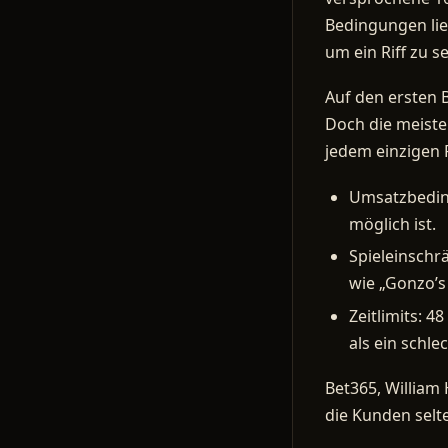
Bedingungen lie
um ein Riff zu s
Auf den ersten 
Doch die meiste
jedem einzigen 
Umsatzbeding
möglich ist.
Spieleinschrä
wie „Gonzo’s
Zeitlimits: 4
als ein schle
Bet365, William 
die Kunden selt