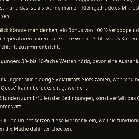
st – und das ist, als würde man ein Kleingedrucktes‑Mikro
ehen.
Blick könnte man denken, ein Bonus von 100 % verdoppelt da
n Operatoren bauen das Ganze wie ein Schloss aus Karten a
Fehltritt zusammenbricht.
ungen: 30‑ bis 40‑fache Wetten nötig, bevor eine Auszah
nkungen: Nur niedrige‑Volatilitäts‑Slots zählen, während ho
 Quest“ kaum berücksichtigt werden.
8 Stunden zum Erfüllen der Bedingungen, sonst verfällt das 
chter Witz.
Hill und unibet setzen diese Mechanik ein, weil sie funktion
en die Mathe dahinter checken.