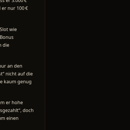
ss er 3.000 €
er nur 100 €
Slot wie
r Bonus
 die
 nur an den
t“ nicht auf die
nne kaum genug
dem er hohe
usgezahlt“, doch
aum einen