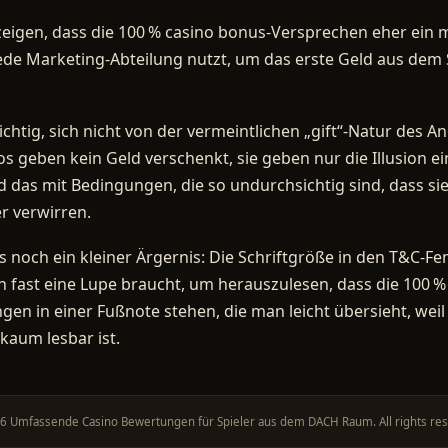
 zeigen, dass die 100 % casino bonus‑Versprechen eher ein
jede Marketing‑Abteilung nutzt, um das erste Geld aus dem 
ichtig, sich nicht von der vermeintlichen „gift“‑Natur des 
os geben kein Geld verschenkt, sie geben nur die Illusion e
 das mit Bedingungen, die so undurchsichtig sind, dass sie
r verwirren.
noch ein kleiner Ärgernis: Die Schriftgröße in den T&C‑Fen
n fast eine Lupe braucht, um herauszulesen, dass die 100 %
n in einer Fußnote stehen, die man leicht übersieht, weil 
aum lesbar ist.
6 Umfassende Casino Bewertungen für Spieler aus dem DACH Raum. All rights res