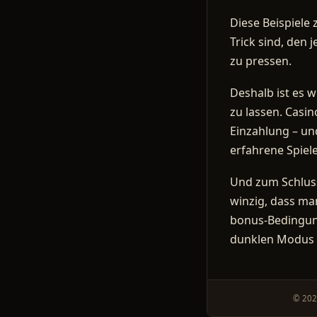
Diese Beispiele
Trick sind, den 
zu pressen.
Deshalb ist es w
zu lassen. Casin
Einzahlung – und
erfahrene Spiele
Und zum Schluss 
winzig, dass ma
bonus‑Bedingunge
dunklen Modus k
© 202