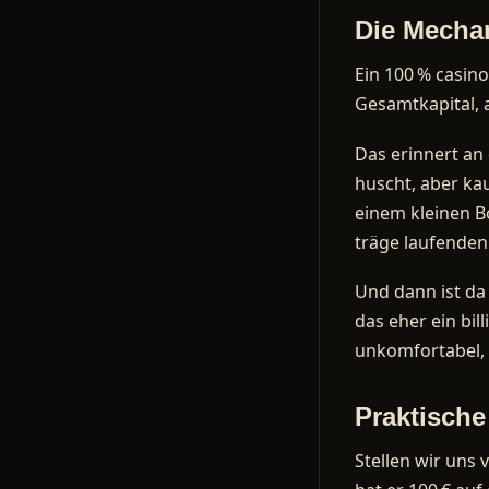
Die Mechan
Ein 100 % casino
Gesamtkapital,
Das erinnert an 
huscht, aber ka
einem kleinen B
träge laufenden 
Und dann ist da
das eher ein bil
unkomfortabel, 
Praktische
Stellen wir uns 