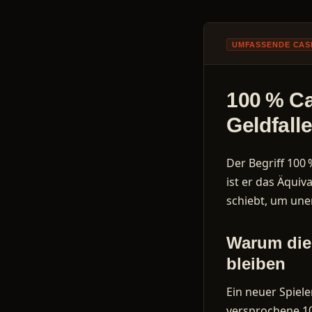
UMFASSENDE CAS
100 % Ca
Geldfall
Der Begriff 100
ist er das Äquiv
schiebt, um une
Warum die
bleiben
Ein neuer Spiel
versprochene 10