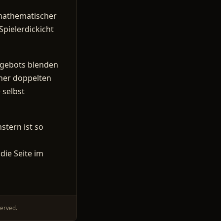
 mathematischer
Spielerdickicht
Angebots blenden
iner doppelten
 selbst
stern ist so
die Seite im
erved.