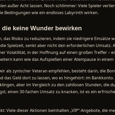
len außer Acht lassen. Noch schlimmer: Viele Spieler verlie
die Bedingungen wie ein endloses Labyrinth wirken.
, die keine Wunder bewirken
, das Risiko zu reduzieren, indem sie niedrigere Einsätze 
die Spielzeit, senkt aber nicht den erforderlichen Umsatz.
her Volatilität, in der Hoffnung auf einen großen Treffer – e
eitern kann wie das Aufspießen einer Atempause in einem
 wir als zynischer Veteran empfehlen, besteht darin, die 
nd das Geld dort zu lassen, wo es hingehört: im Bankkonto.
klingen, aber im Vergleich zu den zahllosen Stunden, die d
st, einen 30‑fachen Umsatz zu knacken, ist es ein erfrische
kt: Viele dieser Aktionen beinhalten „VIP“-Angebote, die m