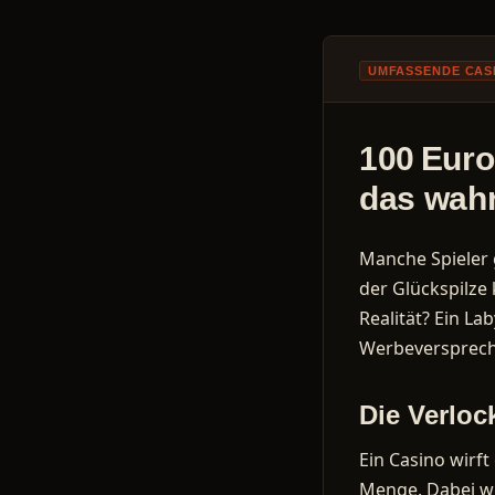
UMFASSENDE CAS
100 Euro
das wah
Manche Spieler g
der Glückspilze 
Realität? Ein L
Werbeversprech
Die Verloc
Ein Casino wirft
Menge. Dabei wir