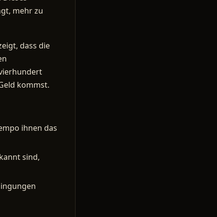
ngt, mehr zu
eigt, dass die
en
 vierhundert
 Geld kommst.
ltempo ihnen das
ekannt sind,
edingungen