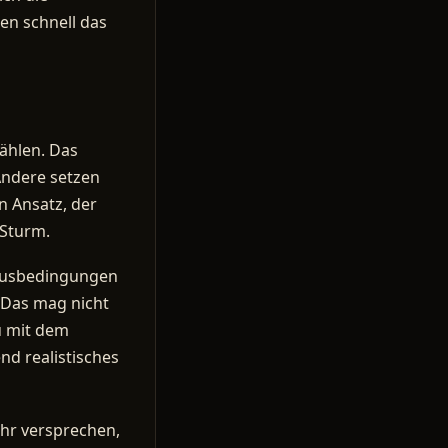
ren schnell das
wählen. Das
 Andere setzen
in Ansatz, der
 Sturm.
Bonusbedingungen
 Das mag nicht
u mit dem
nd realistisches
ehr versprechen,