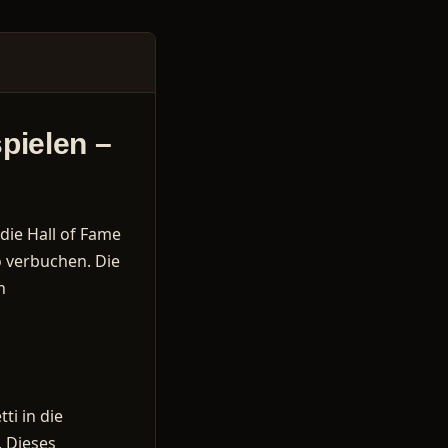
pielen –
die Hall of Fame
o verbuchen. Die
n
ti in die
. Dieses