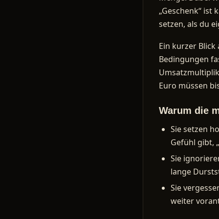
„Geschenk“ ist 
setzen, als du ei
Ein kurzer Blick
Bedingungen fas
Umsatzmultiplik
Euro müssen bis
Warum die me
Sie setzen ho
Gefühl gibt,
Sie ignoriere
lange Dursts
Sie vergesse
weiter voran