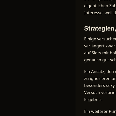
eigentlichen Zah
Interesse, weil 
Strategien
Einige versuchen
verlängert zwar 
auf Slots mit ho
genauso gut sch
Ein Ansatz, den
zu ignorieren u
besonders sexy 
Versuch verbring
Ergebnis.
Ein weiterer Pun