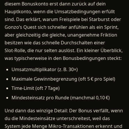
diesem Bonuskonto erst dann zurück auf dein
Hauptkonto, wenn die Umsatzbedingungen erfüllt
sind. Das erklärt, warum Freispiele bei Starburst oder
Gonzo’s Quest sich schneller anfühlen als ein Sprint,
aber gleichzeitig die gleiche, unangenehme Friktion
besitzen wie das schnelle Durchschalten einer
Slot‑Rolle, die nur selten auslöst. Ein kleiner Überblick,
was typischerweise in den Bonusbedingungen steckt:
Umsatzmultiplikator (z. B. 30×)
Maximale Gewinnbegrenzung (oft 5 € pro Spiel)
Time‑Limit (oft 7 Tage)
Mindesteinsatz pro Runde (manchmal 0,10 €)
Und dann das winzige Detail: Der Bonus verfällt, wenn
du die Mindesteinsätze unterschreitest, weil das
System jede Menge Mikro‑Transaktionen erkennt und