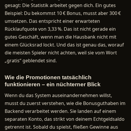
gesagt: Die Statistik arbeitet gegen dich. Ein gutes
Beispiel: Du bekommst 10 € Bonus, musst aber 300 €
umsetzen. Das entspricht einer erwarteten
Rücklaufquote von 3,33 %. Das ist nicht gerade ein
gutes Geschäft, wenn man die Hausbank nicht mit
einem Glücksrad lockt. Und das ist genau das, worauf
die meisten Spieler nicht achten, weil sie vom Wort
„gratis“ geblendet sind.
Wie die Promotionen tatsächlich
funktionieren – ein nüchterner Blick
Wenn du das System auseinandernehmen willst,
musst du zuerst verstehen, wie die Bonusguthaben im
Backend verarbeitet werden. Sie landen auf einem
separaten Konto, das strikt von deinem Echtgeldsaldo
getrennt ist. Sobald du spielst, fließen Gewinne aus