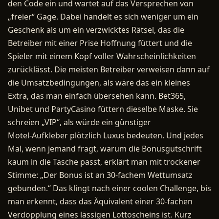
den Code ein und wartet auf das Versprechen von
„freier“ Gage. Dabei handelt es sich weniger um ein
Geschenk als um ein verzwicktes Rätsel, das die
Betreiber mit einer Prise Hoffnung füttert und die
Spieler mit einem Kopf voller Wahrscheinlichkeiten
zurücklässt. Die meisten Betreiber verweisen dann auf
die Umsatzbedingungen, als wäre das ein kleines
Extra, das man einfach übersehen kann. Bet365,
Unibet und PartyCasino füttern dieselbe Maske. Sie
schreien „VIP“, als würde ein günstiger
Motel‑Aufkleber plötzlich Luxus bedeuten. Und jedes
Mal, wenn jemand fragt, warum die Bonusgutschrift
kaum in die Tasche passt, erklärt man mit trockener
Stimme: „Der Bonus ist an 30‑fachem Wettumsatz
gebunden.“ Das klingt nach einer coolen Challenge, bis
man erkennt, dass das Äquivalent einer 30‑fachen
Verdopplung eines lässigen Lottoscheins ist. Kurz