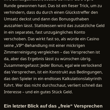
Runde gewonnen hast. Das ist ein fieser Trick, um zu
verhindern, dass du durch einen Glückstreffer den
Umsatz deckst und dann das Bonusguthaben
auszahlen lässt. Stattdessen wird das zusätzliche Geld
in ein separates, fast unzugängliches Konto
verschoben. Das wirkt fast so, als würde ein Casino
seine „VIP“-Behandlung mit einer mickrigen
Zimmerreinigung vergleichen – das Versprechen ist
da, aber das Ergebnis lässt zu wünschen übrig.
Zusammengefasst: Jeder Bonus, egal wie verlockend
das Versprechen, ist ein Konstrukt aus Bedingungen,
das den Spieler in ein endloses Kalkulationslabyrinth
führt. Wer das nicht durchschaut, verliert schnell das
Interesse – und ein gutes Stück Geld.
Ein letzter Blick auf das „freie“ Versprechen