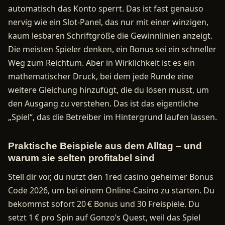
automatisch das Konto sperrt. Das ist fast genauso
nervig wie ein Slot‑Panel, das nur mit einer winzigen,
kaum lesbaren Schriftgröße die Gewinnlinien anzeigt.
Die meisten Spieler denken, ein Bonus sei ein schneller
Weg zum Reichtum. Aber in Wirklichkeit ist es ein
mathematischer Druck, bei dem jede Runde eine
weitere Gleichung hinzufügt, die du lösen musst, um
den Ausgang zu verstehen. Das ist das eigentliche
„Spiel“, das die Betreiber im Hintergrund laufen lassen.
Praktische Beispiele aus dem Alltag – und
warum sie selten profitabel sind
Stell dir vor, du nutzt den 1red casino geheimer Bonus
Code 2026, um bei einem Online‑Casino zu starten. Du
bekommst sofort 20 € Bonus und 30 Freispiele. Du
setzt 1 € pro Spin auf Gonzo’s Quest, weil das Spiel