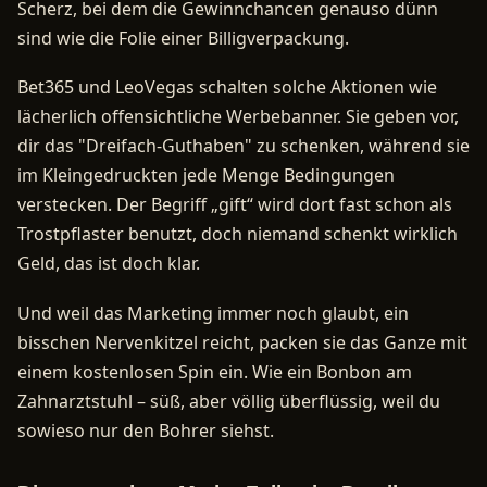
Scherz, bei dem die Gewinnchancen genauso dünn
sind wie die Folie einer Billigverpackung.
Bet365 und LeoVegas schalten solche Aktionen wie
lächerlich offensichtliche Werbebanner. Sie geben vor,
dir das "Dreifach‑Guthaben" zu schenken, während sie
im Kleingedruckten jede Menge Bedingungen
verstecken. Der Begriff „gift“ wird dort fast schon als
Trostpflaster benutzt, doch niemand schenkt wirklich
Geld, das ist doch klar.
Und weil das Marketing immer noch glaubt, ein
bisschen Nervenkitzel reicht, packen sie das Ganze mit
einem kostenlosen Spin ein. Wie ein Bonbon am
Zahnarztstuhl – süß, aber völlig überflüssig, weil du
sowieso nur den Bohrer siehst.