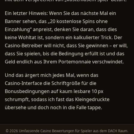
Ein letzter Hinweis: Wenn Sie das nächste Mal ein
Banner sehen, das „20 kostenlose Spins ohne
Einzahlung“ anpreist, denken Sie daran, dass dies
keine Wohltat ist, sondern ein kalkulierter Trick. Der
Casino‑Betreiber will nicht, dass Sie gewinnen – er will,
dass Sie spielen, bis die Bedingung erfüllt ist und das
Geld endlich aus Ihrem Portemonnaie verschwindet.
Und das ärgert mich jedes Mal, wenn das
Casino‑Interface die Schriftgröße für die
Bonusbedingungen auf kaum lesbare 10 px
schrumpft, sodass ich fast das Kleingedruckte
übersehe und doch noch in die Falle tappe.
© 2026 Umfassende Casino Bewertungen für Spieler aus dem DACH Raum.