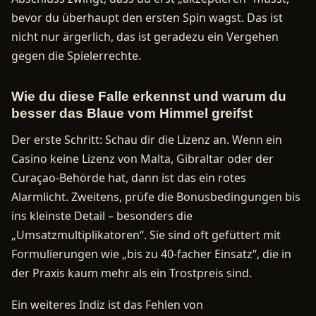
bevor du überhaupt den ersten Spin wagst. Das ist
nicht nur ärgerlich, das ist geradezu ein Vergehen
gegen die Spielerrechte.
Wie du diese Falle erkennst und warum du
besser das Blaue vom Himmel greifst
Der erste Schritt: Schau dir die Lizenz an. Wenn ein
Casino keine Lizenz von Malta, Gibraltar oder der
Curaçao‑Behörde hat, dann ist das ein rotes
Alarmlicht. Zweitens, prüfe die Bonusbedingungen bis
ins kleinste Detail – besonders die
„Umsatzmultiplikatoren“. Sie sind oft gefüttert mit
Formulierungen wie „bis zu 40‑facher Einsatz“, die in
der Praxis kaum mehr als ein Trostpreis sind.
Ein weiteres Indiz ist das Fehlen von