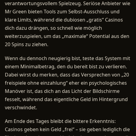
verantwortungsvollem Spielzeug. Seriöse Anbieter wie
Mr Green bieten Tools zum Selbst‑Ausschluss und
klare Limits, während die dubiosen „gratis“ Casinos
dich dazu drängen, so schnell wie möglich
weiterzuspielen, um das „maximale“ Potential aus den
20 Spins zu ziehen.
Wenn du dennoch neugierig bist, teste das System mit
einem Minimalbetrag, den du bereit bist zu verlieren.
Dabei wirst du merken, dass das Versprechen von „20
freispiele ohne einzahlung“ eher ein psychologisches
Manöver ist, das dich an das Licht der Bildschirme
fesselt, während das eigentliche Geld im Hintergrund
verschwindet.
Am Ende des Tages bleibt die bittere Erkenntnis:
Casinos geben kein Geld „frei“ – sie geben lediglich die