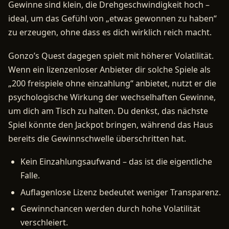
Gewinne sind klein, die Drehgeschwindigkeit hoch –
ideal, um das Gefühl von „etwas gewonnen zu haben“
zu erzeugen, ohne dass es dich wirklich reich macht.
Gonzo’s Quest dagegen spielt mit höherer Volatilität.
Wenn ein lizenzenloser Anbieter dir solche Spiele als
„200 freispiele ohne einzahlung“ anbietet, nutzt er die
psychologische Wirkung der wechselhaften Gewinne,
um dich am Tisch zu halten. Du denkst, das nächste
Spiel könnte den Jackpot bringen, während das Haus
bereits die Gewinnschwelle überschritten hat.
Kein Einzahlungsaufwand – das ist die eigentliche
Falle.
Auflagenlose Lizenz bedeutet weniger Transparenz.
Gewinnchancen werden durch hohe Volatilität
verschleiert.