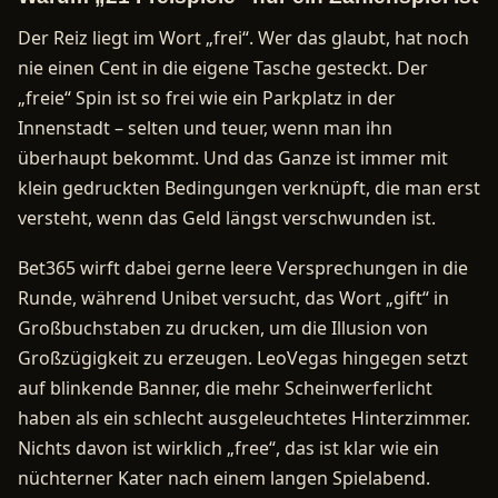
Der Reiz liegt im Wort „frei“. Wer das glaubt, hat noch
nie einen Cent in die eigene Tasche gesteckt. Der
„freie“ Spin ist so frei wie ein Parkplatz in der
Innenstadt – selten und teuer, wenn man ihn
überhaupt bekommt. Und das Ganze ist immer mit
klein gedruckten Bedingungen verknüpft, die man erst
versteht, wenn das Geld längst verschwunden ist.
Bet365 wirft dabei gerne leere Versprechungen in die
Runde, während Unibet versucht, das Wort „gift“ in
Großbuchstaben zu drucken, um die Illusion von
Großzügigkeit zu erzeugen. LeoVegas hingegen setzt
auf blinkende Banner, die mehr Scheinwerferlicht
haben als ein schlecht ausgeleuchtetes Hinterzimmer.
Nichts davon ist wirklich „free“, das ist klar wie ein
nüchterner Kater nach einem langen Spielabend.