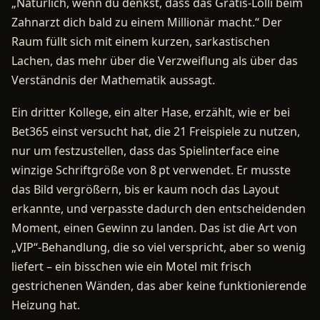
„Natürlich, wenn du denkst, dass das Gratis‑Lolli beim
Zahnarzt dich bald zu einem Millionär macht.“ Der
Raum füllt sich mit einem kurzen, sarkastischen
Lachen, das mehr über die Verzweiflung als über das
Verständnis der Mathematik aussagt.
Ein dritter Kollege, ein alter Hase, erzählt, wie er bei
Bet365 einst versucht hat, die 21 Freispiele zu nutzen,
nur um festzustellen, dass das Spielinterface eine
winzige Schriftgröße von 8 pt verwendet. Er musste
das Bild vergrößern, bis er kaum noch das Layout
erkannte, und verpasste dadurch den entscheidenden
Moment, einen Gewinn zu landen. Das ist die Art von
„VIP“-Behandlung, die so viel verspricht, aber so wenig
liefert – ein bisschen wie ein Motel mit frisch
gestrichenen Wänden, das aber keine funktionierende
Heizung hat.