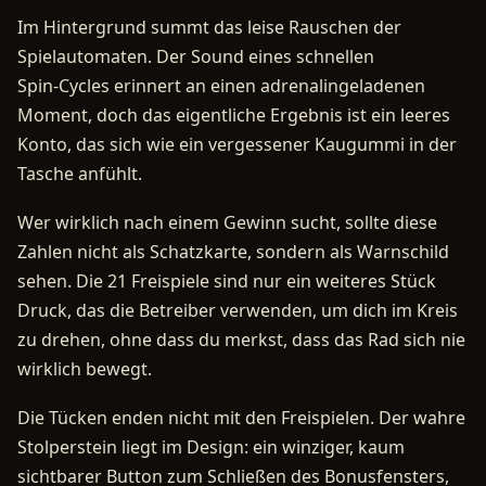
Im Hintergrund summt das leise Rauschen der
Spielautomaten. Der Sound eines schnellen
Spin‑Cycles erinnert an einen adrenalingeladenen
Moment, doch das eigentliche Ergebnis ist ein leeres
Konto, das sich wie ein vergessener Kaugummi in der
Tasche anfühlt.
Wer wirklich nach einem Gewinn sucht, sollte diese
Zahlen nicht als Schatzkarte, sondern als Warnschild
sehen. Die 21 Freispiele sind nur ein weiteres Stück
Druck, das die Betreiber verwenden, um dich im Kreis
zu drehen, ohne dass du merkst, dass das Rad sich nie
wirklich bewegt.
Die Tücken enden nicht mit den Freispielen. Der wahre
Stolperstein liegt im Design: ein winziger, kaum
sichtbarer Button zum Schließen des Bonusfensters,