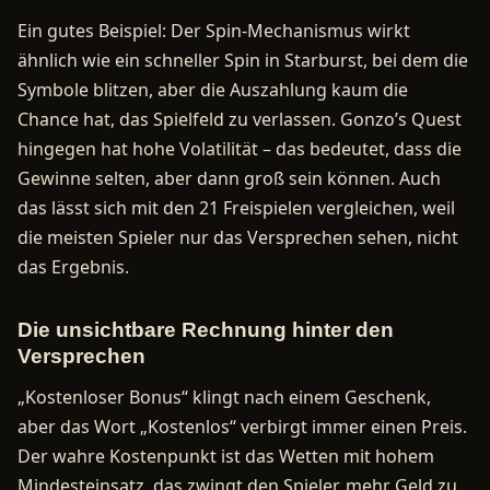
Ein gutes Beispiel: Der Spin-Mechanismus wirkt
ähnlich wie ein schneller Spin in Starburst, bei dem die
Symbole blitzen, aber die Auszahlung kaum die
Chance hat, das Spielfeld zu verlassen. Gonzo’s Quest
hingegen hat hohe Volatilität – das bedeutet, dass die
Gewinne selten, aber dann groß sein können. Auch
das lässt sich mit den 21 Freispielen vergleichen, weil
die meisten Spieler nur das Versprechen sehen, nicht
das Ergebnis.
Die unsichtbare Rechnung hinter den
Versprechen
„Kostenloser Bonus“ klingt nach einem Geschenk,
aber das Wort „Kostenlos“ verbirgt immer einen Preis.
Der wahre Kostenpunkt ist das Wetten mit hohem
Mindesteinsatz, das zwingt den Spieler, mehr Geld zu