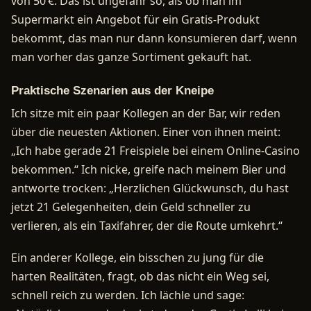
von 50 €. Das ist ungefähr so, als ob man im
Supermarkt ein Angebot für ein Gratis-Produkt
bekommt, das man nur dann konsumieren darf, wenn
man vorher das ganze Sortiment gekauft hat.
Praktische Szenarien aus der Kneipe
Ich sitze mit ein paar Kollegen an der Bar, wir reden
über die neuesten Aktionen. Einer von ihnen meint:
„Ich habe gerade 21 Freispiele bei einem Online‑Casino
bekommen.“ Ich nicke, greife nach meinem Bier und
antworte trocken: „Herzlichen Glückwunsch, du hast
jetzt 21 Gelegenheiten, dein Geld schneller zu
verlieren, als ein Taxifahrer, der die Route umkehrt.“
Ein anderer Kollege, ein bisschen zu jung für die
harten Realitäten, fragt, ob das nicht ein Weg sei,
schnell reich zu werden. Ich lächle und sage: