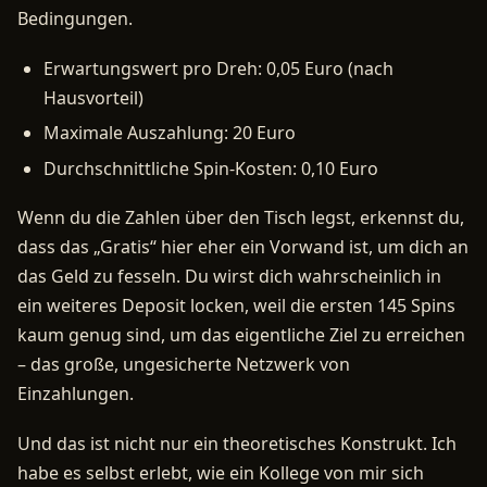
Bedingungen.
Erwartungswert pro Dreh: 0,05 Euro (nach
Hausvorteil)
Maximale Auszahlung: 20 Euro
Durchschnittliche Spin‑Kosten: 0,10 Euro
Wenn du die Zahlen über den Tisch legst, erkennst du,
dass das „Gratis“ hier eher ein Vorwand ist, um dich an
das Geld zu fesseln. Du wirst dich wahrscheinlich in
ein weiteres Deposit locken, weil die ersten 145 Spins
kaum genug sind, um das eigentliche Ziel zu erreichen
– das große, ungesicherte Netzwerk von
Einzahlungen.
Und das ist nicht nur ein theoretisches Konstrukt. Ich
habe es selbst erlebt, wie ein Kollege von mir sich