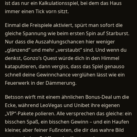
ist das nur ein Kalkulationsspiel, bei dem das Haus
immer einen Tick vorn sitzt.
Einmal die Freispiele aktiviert, spürt man sofort die
gleiche Spannung wie beim ersten Spin auf Starburst.
Nur dass die Auszahlungschancen hier weniger
„glänzend“ und mehr „verstaubt“ sind. Und wenn du
denkst, Gonzo’s Quest würde dich in den Himmel
katapultieren, dann vergiss, dass das Spiel genauso
schnell deine Gewinnchance verglühen lässt wie ein
Feuerwerk in der Dämmerung.
Betsson wirft mit einem ähnlichen Bonus‑Deal um die
Ecke, während LeoVegas und Unibet ihre eigenen
„VIP“‑Pakete polieren. Alle versprechen das gleiche: ein
bisschen Spaß, ein bisschen Gewinn – und ein Haufen
kleiner, aber feiner Fußnoten, die dir das wahre Bild