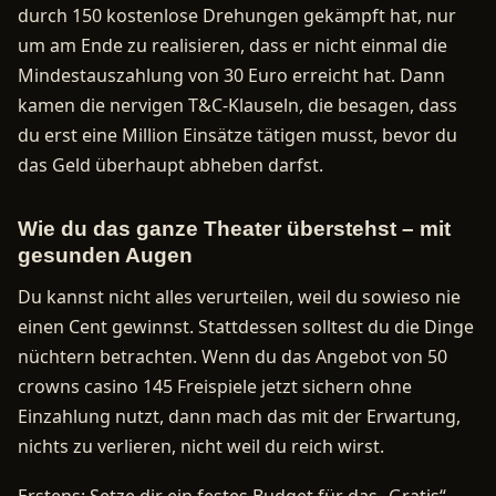
durch 150 kostenlose Drehungen gekämpft hat, nur
um am Ende zu realisieren, dass er nicht einmal die
Mindestauszahlung von 30 Euro erreicht hat. Dann
kamen die nervigen T&C‑Klauseln, die besagen, dass
du erst eine Million Einsätze tätigen musst, bevor du
das Geld überhaupt abheben darfst.
Wie du das ganze Theater überstehst – mit
gesunden Augen
Du kannst nicht alles verurteilen, weil du sowieso nie
einen Cent gewinnst. Stattdessen solltest du die Dinge
nüchtern betrachten. Wenn du das Angebot von 50
crowns casino 145 Freispiele jetzt sichern ohne
Einzahlung nutzt, dann mach das mit der Erwartung,
nichts zu verlieren, nicht weil du reich wirst.
Erstens: Setze dir ein festes Budget für das „Gratis“-