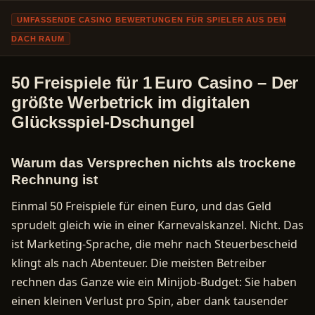
UMFASSENDE CASINO BEWERTUNGEN FÜR SPIELER AUS DEM
DACH RAUM
50 Freispiele für 1 Euro Casino – Der
größte Werbetrick im digitalen
Glücksspiel‑Dschungel
Warum das Versprechen nichts als trockene
Rechnung ist
Einmal 50 Freispiele für einen Euro, und das Geld
sprudelt gleich wie in einer Karnevalskanzel. Nicht. Das
ist Marketing‑Sprache, die mehr nach Steuerbescheid
klingt als nach Abenteuer. Die meisten Betreiber
rechnen das Ganze wie ein Minijob‑Budget: Sie haben
einen kleinen Verlust pro Spin, aber dank tausender