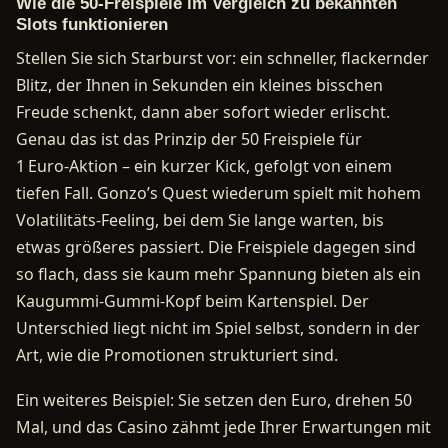
Wie die 50‑Freispiele im Vergleich zu bekannten
Slots funktionieren
Stellen Sie sich Starburst vor: ein schneller, flackernder
Blitz, der Ihnen in Sekunden ein kleines bisschen
Freude schenkt, dann aber sofort wieder erlischt.
Genau das ist das Prinzip der 50 Freispiele für
1 Euro‑Aktion – ein kurzer Kick, gefolgt von einem
tiefen Fall. Gonzo’s Quest wiederum spielt mit hohem
Volatilitäts‑Feeling, bei dem Sie lange warten, bis
etwas größeres passiert. Die Freispiele dagegen sind
so flach, dass sie kaum mehr Spannung bieten als ein
Kaugummi‑Gummi‑Kopf beim Kartenspiel. Der
Unterschied liegt nicht im Spiel selbst, sondern in der
Art, wie die Promotionen strukturiert sind.
Ein weiteres Beispiel: Sie setzen den Euro, drehen 50
Mal, und das Casino zähmt jede Ihrer Erwartungen mit