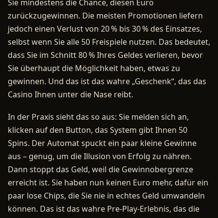
Sie mindestens die Chance, diesen Euro
zurückzugewinnen. Die meisten Promotionen liefern
jedoch einen Verlust von 20 % bis 30 % des Einsatzes,
selbst wenn Sie alle 50 Freispiele nutzen. Das bedeutet,
dass Sie im Schnitt 80 % Ihres Geldes verlieren, bevor
Sie überhaupt die Möglichkeit haben, etwas zu
gewinnen. Und das ist das wahre „Geschenk“, das das
Casino Ihnen unter die Nase reibt.
In der Praxis sieht das so aus: Sie melden sich an,
klicken auf den Button, das System gibt Ihnen 50
Spins. Der Automat spuckt ein paar kleine Gewinne
aus – genug, um die Illusion von Erfolg zu nähren.
Dann stoppt das Geld, weil die Gewinnobergrenze
erreicht ist. Sie haben nun keinen Euro mehr, dafür ein
paar lose Chips, die Sie nie in echtes Geld umwandeln
können. Das ist das wahre Pre‑Play‑Erlebnis, das die