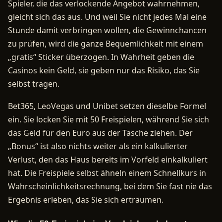
Spieler, die das verlockende Angebot wahrnehmen,
gleicht sich das aus. Und weil Sie nicht jedes Mal eine
Stunde damit verbringen wollen, die Gewinnchancen
zu prüfen, wird die ganze Bequemlichkeit mit einem
„gratis“ Sticker überzogen. In Wahrheit geben die
Casinos kein Geld, sie geben nur das Risiko, das Sie
selbst tragen.
Bet365, LeoVegas und Unibet setzen dieselbe Formel
ein. Sie locken Sie mit 50 Freispielen, während Sie sich
das Geld für den Euro aus der Tasche ziehen. Der
„Bonus“ ist also nichts weiter als ein kalkulierter
Verlust, den das Haus bereits im Vorfeld einkalkuliert
hat. Die Freispiele selbst ähneln einem Schnellkurs in
Wahrscheinlichkeitsrechnung, bei dem Sie fast nie das
Ergebnis erleben, das Sie sich erträumen.