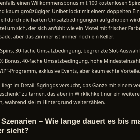
benfalls einen Willkommensbonus mit 100 kostenlosen Spin
d kaum großzügiger. Unibet lockt mit einem doppelten Ei
ell durch die harten Umsatzbedingungen aufgehoben wird.
tel um sich, der sich anfühlt wie ein Motel mit frischer Farbe
ade, aber das Zimmer ist immer noch ein Keller.
 Spins, 30‑fache Umsatzbedingung, begrenzte Slot-Auswahl
 % Bonus, 40‑fache Umsatzbedingung, hohe Mindesteinzah
VIP“-Programm, exklusive Events, aber kaum echte Vorteile
liegt im Detail: 5gringos versucht, das Ganze mit einem ve
chenk“ zu tarnen, das aber in Wirklichkeit nur ein weitere
en, während sie im Hintergrund weiterzählen.
 Szenarien – Wie lange dauert es bis m
r sieht?