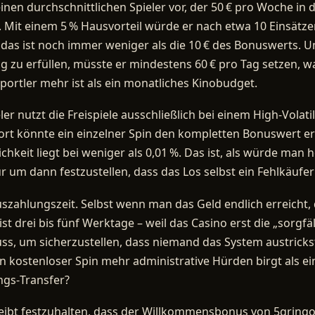
einen durchschnittlichen Spieler vor, der 50 € pro Woche in 
. Mit einem 5 % Hausvorteil würde er nach etwa 10 Einsätze
das ist noch immer weniger als die 10 € des Bonuswerts. U
 zu erfüllen, müsste er mindestens 60 € pro Tag setzen, wa
ortler mehr ist als ein monatliches Kinobudget.
ler nutzt die Freispiele ausschließlich bei einem High‑Volatil
Dort könnte ein einzelner Spin den kompletten Bonuswert er
chkeit liegt bei weniger als 0,01 %. Das ist, als würde man h
 um dann festzustellen, dass das Los selbst ein Fehlkäufer 
szahlungszeit. Selbst wenn man das Geld endlich erreicht, 
t drei bis fünf Werktage – weil das Casino erst die „sorgfä
s, um sicherzustellen, dass niemand das System austricks
n kostenloser Spin mehr administrative Hürden birgt als ei
gs‑Transfer?
eibt festzuhalten, dass der Willkommensbonus von 5gringo