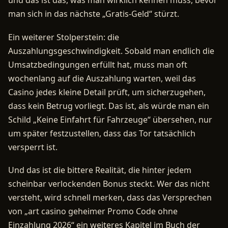
und das ist das, was man wirklich kennen muss, bevor
man sich in das nächste „Gratis‑Geld“ stürzt.
Ein weiterer Stolperstein: die
Auszahlungsgeschwindigkeit. Sobald man endlich die
Umsatzbedingungen erfüllt hat, muss man oft
wochenlang auf die Auszahlung warten, weil das
Casino jedes kleine Detail prüft, um sicherzugehen,
dass kein Betrug vorliegt. Das ist, als würde man ein
Schild „Keine Einfahrt für Fahrzeuge“ übersehen, nur
um später festzustellen, dass das Tor tatsächlich
versperrt ist.
Und das ist die bittere Realität, die hinter jedem
scheinbar verlockenden Bonus steckt. Wer das nicht
versteht, wird schnell merken, dass das Versprechen
von „art casino geheimer Promo Code ohne
Einzahlung 2026“ ein weiteres Kapitel im Buch der