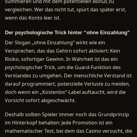
summieren und mit dem potentiellen Bonus zu
vergleichen. Wer das nicht tut, spürt das später erst,
wenn das Konto leer ist.
Der psychologische Trick hinter “ohne Einzahlung”
Der Slogan „ohne Einzahlung“ wirkt wie ein
Versprechen, das das Gehirn sofort aktiviert: Kein
Risiko, sofortiger Gewinn. In Wahrheit ist das ein
psychologischer Trick, um die Guard‑Funktion des
Verstandes zu umgehen. Der menschliche Verstand ist
darauf programmiert, potenzielle Verluste zu meiden,
doch wenn ein „Kostenlos“-Label auftaucht, wird die
Vorsicht sofort abgeschwächt.
Deshalb sollten Spieler immer noch das Grundprinzip
im Hinterkopf behalten: Jede Promotion ist ein
mathematischer Test, bei dem das Casino versucht, die