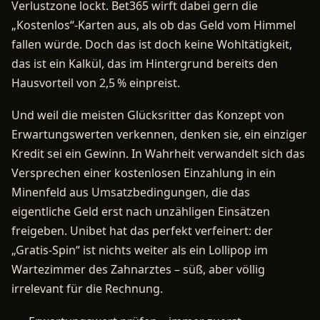
Verlustzone lockt. Bet365 wirft dabei gern die
„Kostenlos“-Karten aus, als ob das Geld vom Himmel
fallen würde. Doch das ist doch keine Wohltätigkeit,
das ist ein Kalkül, das im Hintergrund bereits den
Hausvorteil von 2,5 % einpreist.
Und weil die meisten Glücksritter das Konzept von
Erwartungswerten verkennen, denken sie, ein einziger
Kredit sei ein Gewinn. In Wahrheit verwandelt sich das
Versprechen einer kostenlosen Einzahlung in ein
Minenfeld aus Umsatzbedingungen, die das
eigentliche Geld erst nach unzähligen Einsätzen
freigeben. Unibet hat das perfekt verfeinert: der
„Gratis‑Spin“ ist nichts weiter als ein Lollipop im
Wartezimmer des Zahnarztes – süß, aber völlig
irrelevant für die Rechnung.