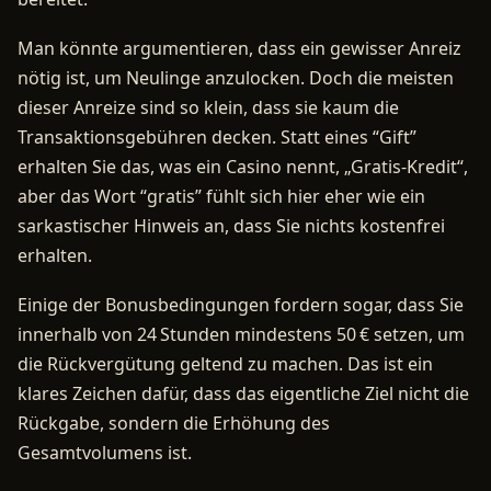
Man könnte argumentieren, dass ein gewisser Anreiz
nötig ist, um Neulinge anzulocken. Doch die meisten
dieser Anreize sind so klein, dass sie kaum die
Transaktionsgebühren decken. Statt eines “Gift”
erhalten Sie das, was ein Casino nennt, „Gratis‑Kredit“,
aber das Wort “gratis” fühlt sich hier eher wie ein
sarkastischer Hinweis an, dass Sie nichts kostenfrei
erhalten.
Einige der Bonusbedingungen fordern sogar, dass Sie
innerhalb von 24 Stunden mindestens 50 € setzen, um
die Rückvergütung geltend zu machen. Das ist ein
klares Zeichen dafür, dass das eigentliche Ziel nicht die
Rückgabe, sondern die Erhöhung des
Gesamtvolumens ist.