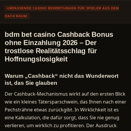
UMFASSENDE CASINO BEWERTUNGEN FÜR SPIELER AUS DEM
DACH RAUM
bdm bet casino Cashback Bonus
ohne Einzahlung 2026 – Der
trostlose Realitätsschlag für
Hoffnungslosigkeit
Warum „Cashback“ nicht das Wunderwort
ist, das Sie glauben
Der Cashback‑Mechanismus wirkt auf den ersten Blick
wie ein kleines Tätersparschwein, das Ihnen nach einer
Pechsträhne etwas zurückgibt. In Wirklichkeit ist es
eine Kalkulation, die dafür sorgt, dass Sie nie genug
verlieren, um wirklich zu profitieren. Der Ausdruck