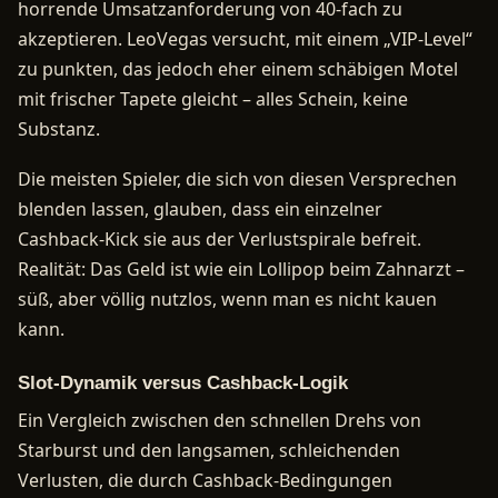
horrende Umsatzanforderung von 40‑fach zu
akzeptieren. LeoVegas versucht, mit einem „VIP‑Level“
zu punkten, das jedoch eher einem schäbigen Motel
mit frischer Tapete gleicht – alles Schein, keine
Substanz.
Die meisten Spieler, die sich von diesen Versprechen
blenden lassen, glauben, dass ein einzelner
Cashback‑Kick sie aus der Verlustspirale befreit.
Realität: Das Geld ist wie ein Lollipop beim Zahnarzt –
süß, aber völlig nutzlos, wenn man es nicht kauen
kann.
Slot‑Dynamik versus Cashback‑Logik
Ein Vergleich zwischen den schnellen Drehs von
Starburst und den langsamen, schleichenden
Verlusten, die durch Cashback‑Bedingungen