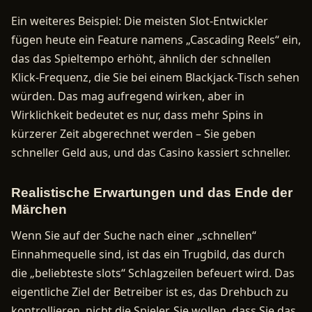
Ein weiteres Beispiel: Die meisten Slot‑Entwickler
fügen heute ein Feature namens „Cascading Reels“ ein,
das das Spieltempo erhöht, ähnlich der schnellen
Klick‑Frequenz, die Sie bei einem Blackjack‑Tisch sehen
würden. Das mag aufregend wirken, aber in
Wirklichkeit bedeutet es nur, dass mehr Spins in
kürzerer Zeit abgerechnet werden – Sie geben
schneller Geld aus, und das Casino kassiert schneller.
Realistische Erwartungen und das Ende der
Märchen
Wenn Sie auf der Suche nach einer „schnellen“
Einnahmequelle sind, ist das ein Trugbild, das durch
die „beliebteste slots“ Schlagzeilen befeuert wird. Das
eigentliche Ziel der Betreiber ist es, das Drehbuch zu
kontrollieren, nicht die Spieler. Sie wollen, dass Sie das