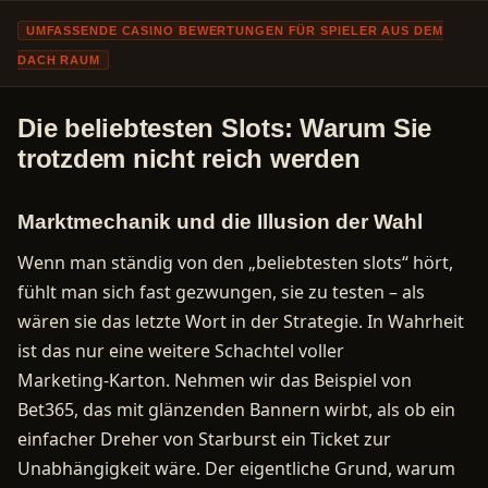
UMFASSENDE CASINO BEWERTUNGEN FÜR SPIELER AUS DEM
DACH RAUM
Die beliebtesten Slots: Warum Sie
trotzdem nicht reich werden
Marktmechanik und die Illusion der Wahl
Wenn man ständig von den „beliebtesten slots“ hört,
fühlt man sich fast gezwungen, sie zu testen – als
wären sie das letzte Wort in der Strategie. In Wahrheit
ist das nur eine weitere Schachtel voller
Marketing‑Karton. Nehmen wir das Beispiel von
Bet365, das mit glänzenden Bannern wirbt, als ob ein
einfacher Dreher von Starburst ein Ticket zur
Unabhängigkeit wäre. Der eigentliche Grund, warum