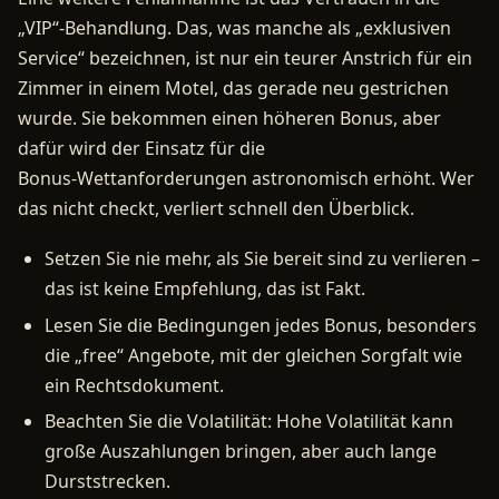
„VIP“-Behandlung. Das, was manche als „exklusiven
Service“ bezeichnen, ist nur ein teurer Anstrich für ein
Zimmer in einem Motel, das gerade neu gestrichen
wurde. Sie bekommen einen höheren Bonus, aber
dafür wird der Einsatz für die
Bonus‑Wettanforderungen astronomisch erhöht. Wer
das nicht checkt, verliert schnell den Überblick.
Setzen Sie nie mehr, als Sie bereit sind zu verlieren –
das ist keine Empfehlung, das ist Fakt.
Lesen Sie die Bedingungen jedes Bonus, besonders
die „free“ Angebote, mit der gleichen Sorgfalt wie
ein Rechtsdokument.
Beachten Sie die Volatilität: Hohe Volatilität kann
große Auszahlungen bringen, aber auch lange
Durststrecken.