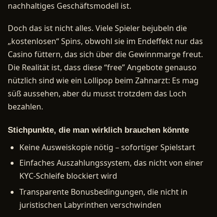
nachhaltiges Geschäftsmodell ist.
Doch das ist nicht alles. Viele Spieler bejubeln die
„kostenlosen“ Spins, obwohl sie im Endeffekt nur das
Casino füttern, das sich über die Gewinnmarge freut.
Die Realität ist, dass diese “free” Angebote genauso
nützlich sind wie ein Lollipop beim Zahnarzt: Es mag
süß aussehen, aber du musst trotzdem das Loch
bezahlen.
Stichpunkte, die man wirklich brauchen könnte
Keine Ausweiskopie nötig – sofortiger Spielstart
Einfaches Auszahlungssystem, das nicht von einer
KYC‑Schleife blockiert wird
Transparente Bonusbedingungen, die nicht in
juristischen Labyrinthen verschwinden