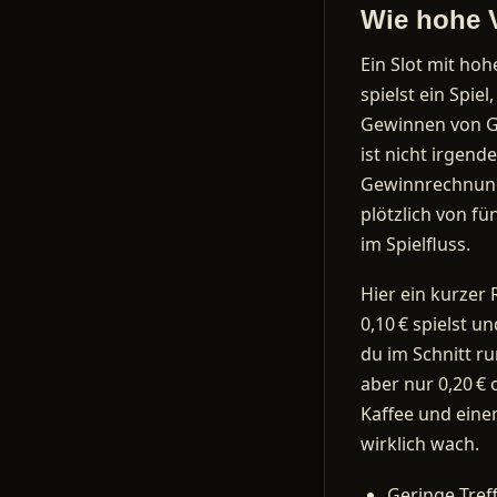
Wie hohe V
Ein Slot mit hohe
spielst ein Spie
Gewinnen von Go
ist nicht irgend
Gewinnrechnung 
plötzlich von fü
im Spielfluss.
Hier ein kurzer
0,10 € spielst u
du im Schnitt ru
aber nur 0,20 € 
Kaffee und eine
wirklich wach.
Geringe Tref