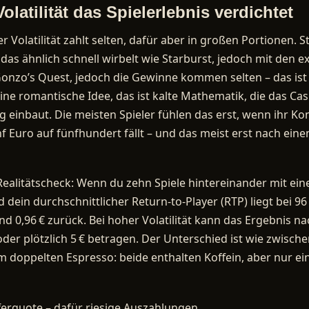
olatilität das Spielerlebnis verdichtet
r Volatilität zahlt selten, dafür aber in großen Portionen. Ste
l, das ähnlich schnell wirbelt wie Starburst, jedoch mit den e
nzo’s Quest, jedoch die Gewinne kommen selten – das ist 
eine romantische Idee, das ist kalte Mathematik, die das Cas
einbaut. Die meisten Spieler fühlen das erst, wenn ihr Ko
nf Euro auf fünfhundert fällt – und das meist erst nach ein
 Realitätscheck: Wenn du zehn Spiele hintereinander mit ei
nd dein durchschnittlicher Return‑to‑Player (RTP) liegt bei 
nd 0,96 € zurück. Bei hoher Volatilität kann das Ergebnis 
oder plötzlich 5 € betragen. Der Unterschied ist wie zwische
m doppelten Espresso: beide enthalten Koffein, aber nur ein
ferquote – dafür riesige Auszahlungen