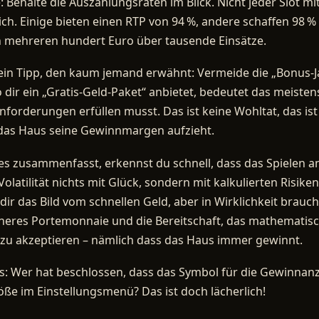
e: Behalte die Auszahlungsraten im Blick. Nicht jeder Slot m
leich. Einige bieten einen RTP von 94 %, andere schaffen 98 % 
 mehreren hundert Euro über tausende Einsätze.
 ein Tipp, den kaum jemand erwähnt: Vermeide die „Bonus-J
dir ein „Gratis‑Geld‑Paket“ anbietet, bedeutet das meisten
forderungen erfüllen musst. Das ist keine Wohltat, das ist 
das Haus seine Gewinnmargen aufzieht.
es zusammenfasst, erkennst du schnell, dass das Spielen a
Volatilität nichts mit Glück, sondern mit kalkulierten Risike
dir das Bild vom schnellen Geld, aber in Wirklichkeit brauc
neres Portemonnaie und die Bereitschaft, das mathematis
zu akzeptieren – nämlich dass das Haus immer gewinnt.
: Wer hat beschlossen, dass das Symbol für die Gewinnanze
röße im Einstellungsmenü? Das ist doch lächerlich!