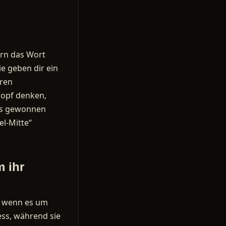
ern das Wort
e geben dir ein
eren
kopf denken,
as gewonnen
el‑Mitte“
m ihr
, wenn es um
ess, während sie