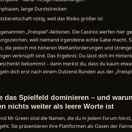
nphasen, lange Durststrecken
zbereitschaft nötig, weil das Risiko größer ist
genannten „Freispiel“-Aktionen. Die Casinos werfen hier g
rungszeichen, weil niemand irgendeine echte Gabe macht. Si
ins, die jedoch mit höheren Wettanforderungen und streng
en verknüpft sind. Das Ergebnis: Du lässt dich im Hinter
geschenkt bekommst – dann merkst du, dass du kaum etw
egeln dich erst nach einem Dutzend Runden aus der „Freispi
e das Spielfeld dominieren – und waru
n nichts weiter als leere Worte ist
und Mr Green sind die Namen, die du in jedem Forum hörst
eht. Sie präsentieren ihre Plattformen als Oasen der Fairn