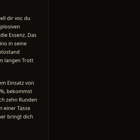
ll dir vor, du
xplosiven
die Essenz. Das
ino in seine
ntostand
em langen Trott
nem Einsatz von
96 %, bekommst
nach zehn Runden
n einer Tasse
er bringt dich