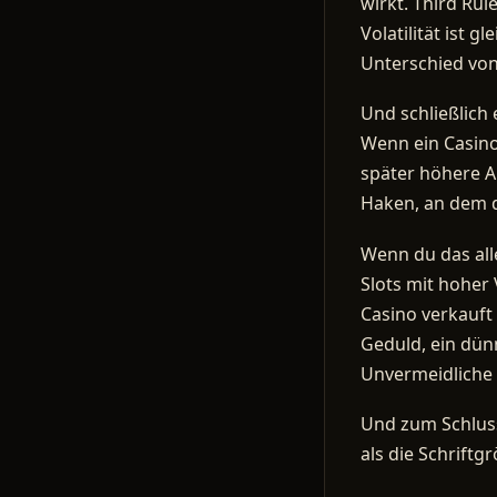
wirkt. Third Rul
Volatilität ist g
Unterschied von
Und schließlich
Wenn ein Casino 
später höhere An
Haken, an dem 
Wenn du das all
Slots mit hoher 
Casino verkauft 
Geduld, ein dün
Unvermeidliche 
Und zum Schluss
als die Schriftg