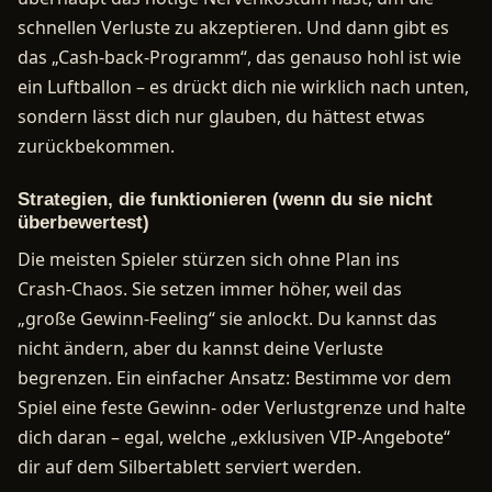
schnellen Verluste zu akzeptieren. Und dann gibt es
das „Cash‑back‑Programm“, das genauso hohl ist wie
ein Luftballon – es drückt dich nie wirklich nach unten,
sondern lässt dich nur glauben, du hättest etwas
zurückbekommen.
Strategien, die funktionieren (wenn du sie nicht
überbewertest)
Die meisten Spieler stürzen sich ohne Plan ins
Crash‑Chaos. Sie setzen immer höher, weil das
„große Gewinn‑Feeling“ sie anlockt. Du kannst das
nicht ändern, aber du kannst deine Verluste
begrenzen. Ein einfacher Ansatz: Bestimme vor dem
Spiel eine feste Gewinn‑ oder Verlustgrenze und halte
dich daran – egal, welche „exklusiven VIP‑Angebote“
dir auf dem Silbertablett serviert werden.