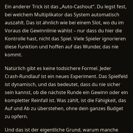
Ein anderer Trick ist das „Auto‑Cashout“. Du legst fest,
bei welchem Multiplikator das System automatisch
auszahlt. Das ist ähnlich wie bei einem Slot, wo du im
Voraus die Gewinnlinie wählst – nur dass du hier die
Kontrolle hast, nicht das Spiel. Viele Spieler ignorieren
diese Funktion und hoffen auf das Wunder, das nie
kommt.
Natürlich gibt es keine todsichere Formel. Jeder
Crash‑Rundlauf ist ein neues Experiment. Das Spielfeld
ist dynamisch, und das bedeutet, dass du nie sicher
sein kannst, ob die nächste Runde ein Gewinn oder ein
kompletter Reinfall ist. Was zählt, ist die Fähigkeit, das
Auf und Ab zu überstehen, ohne dein ganzes Budget
zu opfern.
Und das ist der eigentliche Grund, warum manche