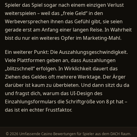
Spieler das Spiel sogar nach einem einzigen Verlust
weiterspielen – weil das „freie Geld“ in den
Werbeversprechen ihnen das Gefühl gibt, sie seien
gerade erst am Anfang einer langen Reise. In Wahrheit
bist du nur ein weiteres Opfer im Marketing‑Mahl.
Ein weiterer Punkt: Die Auszahlungsgeschwindigkeit.
Viele Plattformen geben an, dass Auszahlungen
„blitzschnell“ erfolgen. In Wirklichkeit dauert das
Ziehen des Geldes oft mehrere Werktage. Der Ärger
darüber ist kaum zu überbieten. Und dann sitzt du da
und fragst dich, warum das UI‑Design des
Einzahlungsformulars die Schriftgröße von 8 pt hat –
das ist ein echter Frustfaktor.
© 2026 Umfassende Casino Bewertungen für Spieler aus dem DACH Raum.