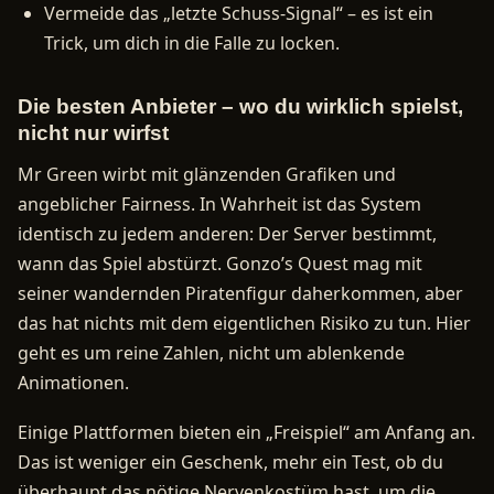
Vermeide das „letzte Schuss‑Signal“ – es ist ein
Trick, um dich in die Falle zu locken.
Die besten Anbieter – wo du wirklich spielst,
nicht nur wirfst
Mr Green wirbt mit glänzenden Grafiken und
angeblicher Fairness. In Wahrheit ist das System
identisch zu jedem anderen: Der Server bestimmt,
wann das Spiel abstürzt. Gonzo’s Quest mag mit
seiner wandernden Piratenfigur daherkommen, aber
das hat nichts mit dem eigentlichen Risiko zu tun. Hier
geht es um reine Zahlen, nicht um ablenkende
Animationen.
Einige Plattformen bieten ein „Freispiel“ am Anfang an.
Das ist weniger ein Geschenk, mehr ein Test, ob du
überhaupt das nötige Nervenkostüm hast, um die