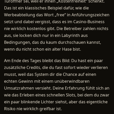
Türöffner sei, weil er ihnen „Kostenfreiheit“ schenkt.
Das ist ein klassisches Beispiel dafür, wie die
Werbeabteilung das Wort „free“ in Anführungszeichen
setzt und dabei vergisst, dass es im Casino‑Business
nie wirklich kostenlos gibt. Die Betreiber zahlen nichts
aus, sie locken dich nur in ein Labyrinth aus
Bedingungen, das du kaum durchschauen kannst,
wenn du nicht schon ein alter Hase bist.
Am Ende des Tages bleibt das Bild: Du hast ein paar
zusätzliche Credits, die du fast sofort wieder verlieren
musst, weil das System dir die Chance auf einen
echten Gewinn mit einem unüberwindbaren
Umsatzrahmen versieht. Deine Erfahrung fühlt sich an
wie das Erleben eines schnellen Slots, bei dem du zwar
ein paar blinkende Lichter siehst, aber das eigentliche
Risiko nie wirklich greifbar ist.