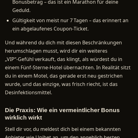
Bonusbetrag – das ist ein Marathon für deine
Geduld.
Gültigkeit von meist nur 7 Tagen – das erinnert an
ein abgelaufenes Coupon‑Ticket.
Und während du dich mit diesen Beschränkungen
herumschlagen musst, wird dir ein weiteres
„VIP“‑Gefühl verkauft, das klingt, als würdest du in
einem Fünf‑Sterne‑Hotel übernachten. In Realität sitzt
du in einem Motel, das gerade erst neu gestrichen
wurde, und das einzige, was frisch riecht, ist das
Desinfektionsmittel.
Die Praxis: Wie ein vermeintlicher Bonus
wirklich wirkt
Stell dir vor, du meldest dich bei einem bekannten
Anbieter wie Unibet an, um den angeblich besten