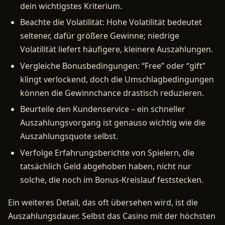
dein wichtigstes Kriterium.
Beachte die Volatilität: Hohe Volatilität bedeutet
seltener, dafür größere Gewinne; niedrige
Volatilität liefert häufigere, kleinere Auszahlungen.
Vergleiche Bonusbedingungen: “Free” oder “gift”
klingt verlockend, doch die Umschlagbedingungen
können die Gewinnchance drastisch reduzieren.
Beurteile den Kundenservice – ein schneller
Auszahlungsvorgang ist genauso wichtig wie die
Auszahlungsquote selbst.
Verfolge Erfahrungsberichte von Spielern, die
tatsächlich Geld abgehoben haben, nicht nur
solche, die noch im Bonus‑Kreislauf feststecken.
Ein weiteres Detail, das oft übersehen wird, ist die
Auszahlungsdauer. Selbst das Casino mit der höchsten