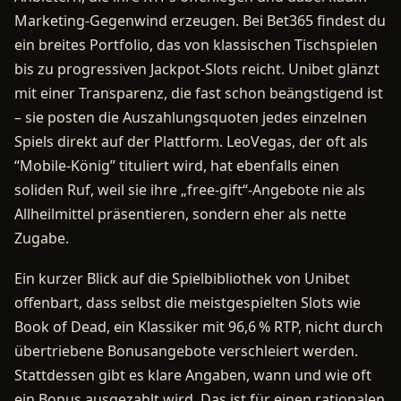
Marketing‑Gegenwind erzeugen. Bei Bet365 findest du
ein breites Portfolio, das von klassischen Tischspielen
bis zu progressiven Jackpot‑Slots reicht. Unibet glänzt
mit einer Transparenz, die fast schon beängstigend ist
– sie posten die Auszahlungsquoten jedes einzelnen
Spiels direkt auf der Plattform. LeoVegas, der oft als
“Mobile‑König” tituliert wird, hat ebenfalls einen
soliden Ruf, weil sie ihre „free‑gift“-Angebote nie als
Allheilmittel präsentieren, sondern eher als nette
Zugabe.
Ein kurzer Blick auf die Spielbibliothek von Unibet
offenbart, dass selbst die meistgespielten Slots wie
Book of Dead, ein Klassiker mit 96,6 % RTP, nicht durch
übertriebene Bonusangebote verschleiert werden.
Stattdessen gibt es klare Angaben, wann und wie oft
ein Bonus ausgezahlt wird. Das ist für einen rationalen