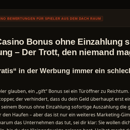
INO BEWERTUNGEN FÜR SPIELER AUS DEM DACH RAUM
asino Bonus ohne Einzahlung s
ng – Der Trott, den niemand ma
tis“ in der Werbung immer ein schlech
ler glauben, ein „gift“ Bonus sei ein Türöffner zu Reichtum.
topper, der verhindert, dass du dein Geld überhaupt erst e
t seinem Bonus ohne Einzahlung sofortige Auszahlung die 
r den Haufen – aber das ist nur ein weiteres Marketing‑G
warum das Unternehmen das tut, sei dir klar: Sie wollen dic