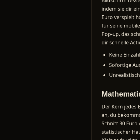
Bildschirm fesse
indem sie dir e
Euro verspielt h
für seine mobil
Pop‑up, das schn
dir schnelle Act
Keine Einzahl
Sofortige Au
Unrealistisc
Mathematis
Der Kern jedes 
an, du bekommst
Schnitt 30 Euro 
statistischer Ha