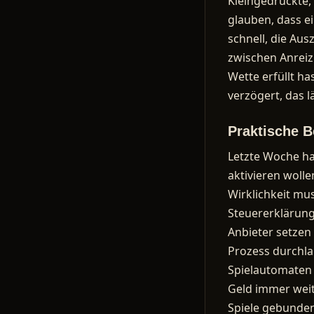
Kleingedruckte,
glauben, dass ei
schnell, die Ausz
zwischen Anreiz
Wette erfüllt ha
verzögert, das l
Praktische B
Letzte Woche ha
aktivieren woll
Wirklichkeit mus
Steuererklärung
Anbieter setzen
Prozess durchla
Spielautomaten
Geld immer weite
Spiele gebunden.