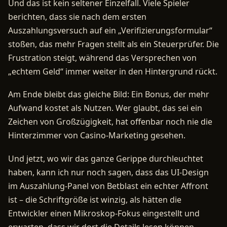
Und das ist kein seltener Einzelfall. Viele Spieler
berichten, dass sie nach dem ersten
Auszahlungsversuch auf ein „Verifizierungsformular“
stoßen, das mehr Fragen stellt als ein Steuerprüfer. Die
Frustration steigt, während das Versprechen von
„echtem Geld“ immer weiter in den Hintergrund rückt.
Am Ende bleibt das gleiche Bild: Ein Bonus, der mehr
Aufwand kostet als Nutzen. Wer glaubt, das sei ein
Zeichen von Großzügigkeit, hat offenbar noch nie die
Hinterzimmer von Casino‑Marketing gesehen.
Und jetzt, wo wir das ganze Gerippe durchleuchtet
haben, kann ich nur noch sagen, dass das UI‑Design
im Auszahlung‑Panel von Betblast ein echter Affront
ist – die Schriftgröße ist winzig, als hätten die
Entwickler einen Mikroskop-Fokus eingestellt und
erwarten, dass wir dort die Details lesen können.