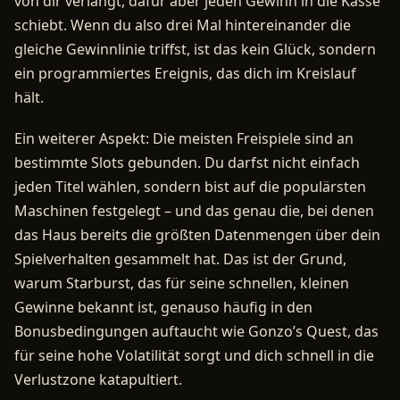
von dir verlangt, dafür aber jeden Gewinn in die Kasse
schiebt. Wenn du also drei Mal hintereinander die
gleiche Gewinnlinie triffst, ist das kein Glück, sondern
ein programmiertes Ereignis, das dich im Kreislauf
hält.
Ein weiterer Aspekt: Die meisten Freispiele sind an
bestimmte Slots gebunden. Du darfst nicht einfach
jeden Titel wählen, sondern bist auf die populärsten
Maschinen festgelegt – und das genau die, bei denen
das Haus bereits die größten Datenmengen über dein
Spielverhalten gesammelt hat. Das ist der Grund,
warum Starburst, das für seine schnellen, kleinen
Gewinne bekannt ist, genauso häufig in den
Bonusbedingungen auftaucht wie Gonzo’s Quest, das
für seine hohe Volatilität sorgt und dich schnell in die
Verlustzone katapultiert.