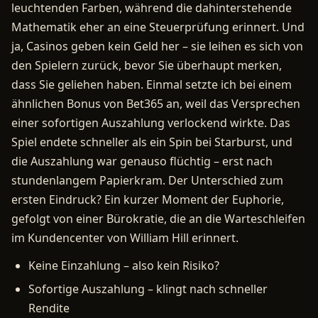
leuchtenden Farben, während die dahinterstehende
Mathematik eher an eine Steuerprüfung erinnert. Und
ja, Casinos geben kein Geld her – sie leihen es sich von
den Spielern zurück, bevor Sie überhaupt merken,
dass Sie geliehen haben. Einmal setzte ich bei einem
ähnlichen Bonus von Bet365 an, weil das Versprechen
einer sofortigen Auszahlung verlockend wirkte. Das
Spiel endete schneller als ein Spin bei Starburst, und
die Auszahlung war genauso flüchtig – erst nach
stundenlangem Papierkram. Der Unterschied zum
ersten Eindruck? Ein kurzer Moment der Euphorie,
gefolgt von einer Bürokratie, die an die Warteschleifen
im Kundencenter von William Hill erinnert.
Keine Einzahlung – also kein Risiko?
Sofortige Auszahlung – klingt nach schneller
Rendite