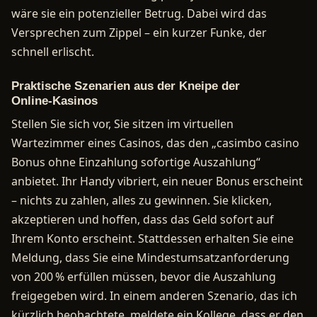
wäre sie ein potenzieller Betrug. Dabei wird das
Versprechen zum Zippel – ein kurzer Funke, der
schnell erlischt.
Praktische Szenarien aus der Kneipe der
Online‑Kasinos
Stellen Sie sich vor, Sie sitzen im virtuellen
Wartezimmer eines Casinos, das den „casimbo casino
Bonus ohne Einzahlung sofortige Auszahlung“
anbietet. Ihr Handy vibriert, ein neuer Bonus erscheint
– nichts zu zahlen, alles zu gewinnen. Sie klicken,
akzeptieren und hoffen, dass das Geld sofort auf
Ihrem Konto erscheint. Stattdessen erhalten Sie eine
Meldung, dass Sie eine Mindestumsatzanforderung
von 200 % erfüllen müssen, bevor die Auszahlung
freigegeben wird. In einem anderen Szenario, das ich
kürzlich beobachtete, meldete ein Kollege, dass er den