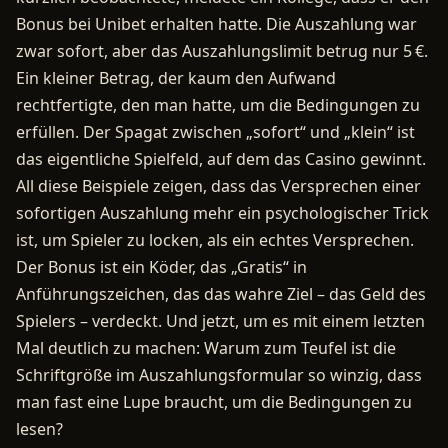
Bonus bei Unibet erhalten hatte. Die Auszahlung war
zwar sofort, aber das Auszahlungslimit betrug nur 5 €.
Ein kleiner Betrag, der kaum den Aufwand
rechtfertigte, den man hatte, um die Bedingungen zu
erfüllen. Der Spagat zwischen „sofort“ und „klein“ ist
das eigentliche Spielfeld, auf dem das Casino gewinnt.
All diese Beispiele zeigen, dass das Versprechen einer
sofortigen Auszahlung mehr ein psychologischer Trick
ist, um Spieler zu locken, als ein echtes Versprechen.
Der Bonus ist ein Köder, das „Gratis“ in
Anführungszeichen, das das wahre Ziel – das Geld des
Spielers – verdeckt. Und jetzt, um es mit einem letzten
Mal deutlich zu machen: Warum zum Teufel ist die
Schriftgröße im Auszahlungsformular so winzig, dass
man fast eine Lupe braucht, um die Bedingungen zu
lesen?