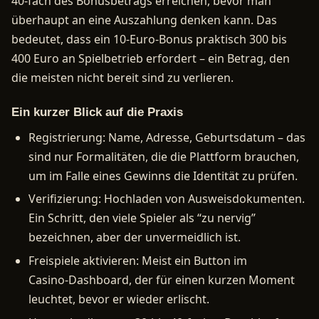
40‑fach des Bonusbetrags erreichen, bevor man
überhaupt an eine Auszahlung denken kann. Das
bedeutet, dass ein 10‑Euro‑Bonus praktisch 300 bis
400 Euro an Spielbetrieb erfordert – ein Betrag, den
die meisten nicht bereit sind zu verlieren.
Ein kurzer Blick auf die Praxis
Registrierung: Name, Adresse, Geburtsdatum – das
sind nur Formalitäten, die die Plattform brauchen,
um im Falle eines Gewinns die Identität zu prüfen.
Verifizierung: Hochladen von Ausweisdokumenten.
Ein Schritt, den viele Spieler als “zu nervig”
bezeichnen, aber der unvermeidlich ist.
Freispiele aktivieren: Meist ein Button im
Casino‑Dashboard, der für einen kurzen Moment
leuchtet, bevor er wieder erlischt.