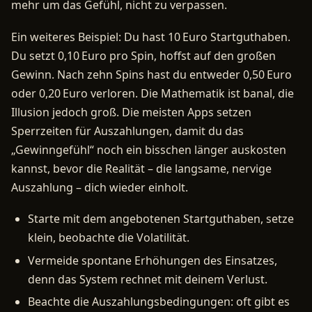
mehr um das Gefühl, nicht zu verpassen.
Ein weiteres Beispiel: Du hast 10 Euro Startguthaben.
Du setzt 0,10 Euro pro Spin, hoffst auf den großen
Gewinn. Nach zehn Spins hast du entweder 0,50 Euro
oder 0,20 Euro verloren. Die Mathematik ist banal, die
Illusion jedoch groß. Die meisten Apps setzen
Sperrzeiten für Auszahlungen, damit du das
„Gewinngefühl“ noch ein bisschen länger auskosten
kannst, bevor die Realität – die langsame, nervige
Auszahlung – dich wieder einholt.
Starte mit dem angebotenen Startguthaben, setze
klein, beobachte die Volatilität.
Vermeide spontane Erhöhungen des Einsatzes,
denn das System rechnet mit deinem Verlust.
Beachte die Auszahlungsbedingungen: oft gibt es