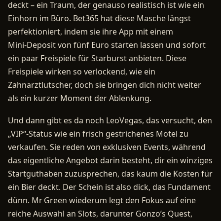
deckt – ein Traum, der genauso realistisch ist wie ein
Einhorn im Büro. Bet365 hat diese Masche längst
perfektioniert, indem sie ihre App mit einem
Mini‑Deposit von fünf Euro starten lassen und sofort
ein paar Freispiele für Starburst anbieten. Diese
Freispiele wirken so verlockend, wie ein
Zahnarztlutscher, doch sie bringen dich nicht weiter
als ein kurzer Moment der Ablenkung.
Und dann gibt es da noch LeoVegas, das versucht, den
„VIP“-Status wie ein frisch gestrichenes Motel zu
verkaufen. Sie reden von exklusiven Events, während
das eigentliche Angebot darin besteht, dir ein winziges
Startguthaben zuzusprechen, das kaum die Kosten für
ein Bier deckt. Der Schein ist also dick, das Fundament
dünn. Mr Green wiederum legt den Fokus auf eine
reiche Auswahl an Slots, darunter Gonzo’s Quest,