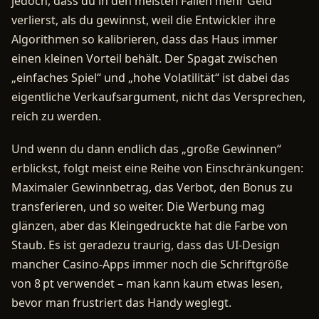
jedoch, dass du in den meisten Fällen mehr Geld
verlierst, als du gewinnst, weil die Entwickler ihre
Algorithmen so kalibrieren, dass das Haus immer
einen kleinen Vorteil behält. Der Spagat zwischen
„einfaches Spiel“ und „hohe Volatilität“ ist dabei das
eigentliche Verkaufsargument, nicht das Versprechen,
reich zu werden.
Und wenn du dann endlich das „große Gewinnen“
erblickst, folgt meist eine Reihe von Einschränkungen:
Maximaler Gewinnbetrag, das Verbot, den Bonus zu
transferieren, und so weiter. Die Werbung mag
glänzen, aber das Kleingedruckte hat die Farbe von
Staub. Es ist geradezu traurig, dass das UI‑Design
mancher Casino‑Apps immer noch die Schriftgröße
von 8 pt verwendet – man kann kaum etwas lesen,
bevor man frustriert das Handy weglegt.