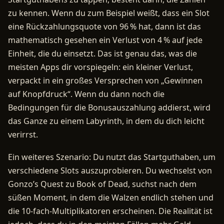
zu kennen. Wenn du zum Beispiel weißt, dass ein Slot
eine Rückzahlungsquote von 96 % hat, dann ist das
mathematisch gesehen ein Verlust von 4 % auf jede
Einheit, die du einsetzt. Das ist genau das, was die
meisten Apps dir vorspiegeln: ein kleiner Verlust,
verpackt in ein großes Versprechen von „Gewinnen
auf Knopfdruck“. Wenn du dann noch die
Bedingungen für die Bonusauszahlung addierst, wird
das Ganze zu einem Labyrinth, in dem du dich leicht
verirrst.
Ein weiteres Szenario: Du nutzt das Startguthaben, um
verschiedene Slots auszuprobieren. Du wechselst von
Gonzo’s Quest zu Book of Dead, suchst nach dem
süßen Moment, in dem die Walzen endlich stehen und
die 10‑fach‑Multiplikatoren erscheinen. Die Realität ist