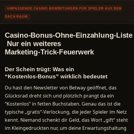
UMFASSENDE CASINO BEWERTUNGEN FÜR SPIELER AUS DEM
DACH RAUM
Casino‑Bonus‑Ohne‑Einzahlung‑Liste 
Nur ein weiteres
Marketing‑Trick‑Feuerwerk
Der Schein trügt: Was ein
“Kostenlos‑Bonus” wirklich bedeutet
Du hast den Newsletter von Betway geöffnet, das
Glücksrad dreht sich und plötzlich prangt da ein
“Kostenlos” in fetten Buchstaben. Genau das ist die
typische „gratis“-Verlockung, die jeder Spieler im Netz
kennt. Niemand schenkt dir Geld, das Wort „gift“ steht
im Kleingedruckten nur, um deine Erwartungshaltung