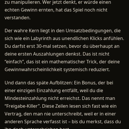
zu manipulieren. Wer jetzt denkt, er würde einen
echten Gewinn ernten, hat das Spiel noch nicht
verstanden.
Der wahre Kern liegt in den Umsatzbedingungen, die
sich wie ein Labyrinth aus unendlichen Klicks anfühlen.
Du darfst erst 30‑mal setzen, bevor du überhaupt an
deine ersten Auszahlungen denkst. Das ist nicht
“einfach”, das ist ein mathematischer Trick, der deine
Gewinnwahrscheinlichkeit systemisch reduziert.
Und dann das späte Aufblitzen: Ein Bonus, der bei
einer einzigen Einzahlung entfällt, weil du die
Mindesteinzahlung nicht erreichst. Das nennt man
“Freigabe‑Killer”. Diese Zeilen lesen sich fast wie ein
Vertrag, den man nie unterschreibt, weil er in einer
anderen Sprache verfasst ist – bis du merkst, dass du