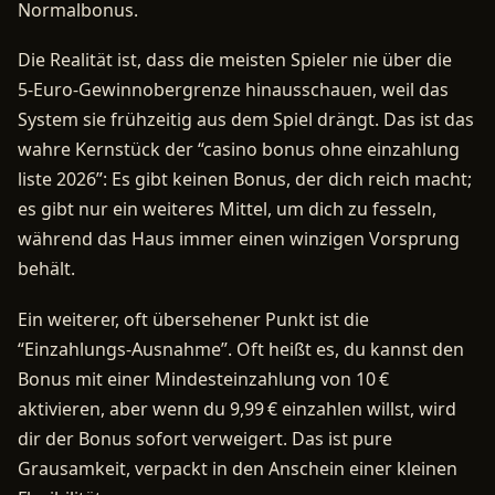
Normalbonus.
Die Realität ist, dass die meisten Spieler nie über die
5‑Euro‑Gewinnobergrenze hinausschauen, weil das
System sie frühzeitig aus dem Spiel drängt. Das ist das
wahre Kernstück der “casino bonus ohne einzahlung
liste 2026”: Es gibt keinen Bonus, der dich reich macht;
es gibt nur ein weiteres Mittel, um dich zu fesseln,
während das Haus immer einen winzigen Vorsprung
behält.
Ein weiterer, oft übersehener Punkt ist die
“Einzahlungs‑Ausnahme”. Oft heißt es, du kannst den
Bonus mit einer Mindesteinzahlung von 10 €
aktivieren, aber wenn du 9,99 € einzahlen willst, wird
dir der Bonus sofort verweigert. Das ist pure
Grausamkeit, verpackt in den Anschein einer kleinen