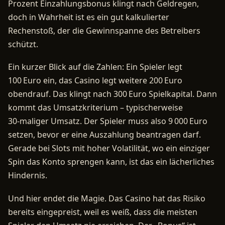
Prozent Einzahlungsbonus klingt nach Geldregen,
doch in Wahrheit ist es ein gut kalkulierter
Rechenstoß, der die Gewinnspanne des Betreibers
schützt.
Ein kurzer Blick auf die Zahlen: Ein Spieler legt
100 Euro ein, das Casino legt weitere 200 Euro
obendrauf. Das klingt nach 300 Euro Spielkapital. Dann
kommt das Umsatzkriterium – typischerweise
30‑maliger Umsatz. Der Spieler muss also 9 000 Euro
setzen, bevor er eine Auszahlung beantragen darf.
Gerade bei Slots mit hoher Volatilität, wo ein einziger
Spin das Konto sprengen kann, ist das ein lächerliches
Hindernis.
Und hier endet die Magie. Das Casino hat das Risiko
bereits eingepreist, weil es weiß, dass die meisten