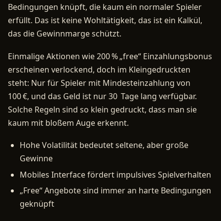
Bedingungen knüpft, die kaum ein normaler Spieler
erfüllt. Das ist keine Wohltätigkeit, das ist ein Kalkül,
das die Gewinnmarge schützt.
Einmalige Aktionen wie 200 % „free“ Einzahlungsbonus
erscheinen verlockend, doch im Kleingedruckten
steht: Nur für Spieler mit Mindesteinzahlung von
100 €, und das Geld ist nur 30 Tage lang verfügbar.
Solche Regeln sind so klein gedruckt, dass man sie
kaum mit bloßem Auge erkennt.
Hohe Volatilität bedeutet seltene, aber große
Gewinne
Mobiles Interface fördert impulsives Spielverhalten
„Free“ Angebote sind immer an harte Bedingungen
geknüpft