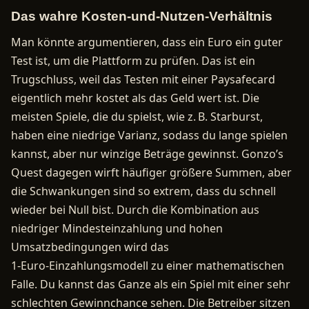
Das wahre Kosten‑und‑Nutzen‑Verhältnis
Man könnte argumentieren, dass ein Euro ein guter
Test ist, um die Plattform zu prüfen. Das ist ein
Trugschluss, weil das Testen mit einer Paysafecard
eigentlich mehr kostet als das Geld wert ist. Die
meisten Spiele, die du spielst, wie z. B. Starburst,
haben eine niedrige Varianz, sodass du lange spielen
kannst, aber nur winzige Beträge gewinnst. Gonzo’s
Quest dagegen wirft häufiger größere Summen, aber
die Schwankungen sind so extrem, dass du schnell
wieder bei Null bist. Durch die Kombination aus
niedriger Mindesteinzahlung und hohen
Umsatzbedingungen wird das
1‑Euro‑Einzahlungsmodell zu einer mathematischen
Falle. Du kannst das Ganze als ein Spiel mit einer sehr
schlechten Gewinnchance sehen. Die Betreiber sitzen