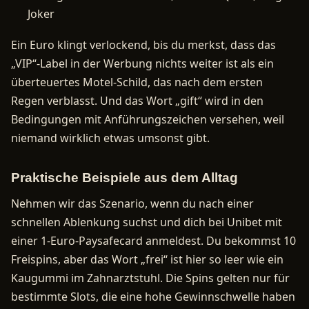
Joker
Ein Euro klingt verlockend, bis du merkst, dass das
„VIP“‑Label in der Werbung nichts weiter ist als ein
überteuertes Motel‑Schild, das nach dem ersten
Regen verblasst. Und das Wort „gift“ wird in den
Bedingungen mit Anführungszeichen versehen, weil
niemand wirklich etwas umsonst gibt.
Praktische Beispiele aus dem Alltag
Nehmen wir das Szenario, wenn du nach einer
schnellen Ablenkung suchst und dich bei Unibet mit
einer 1‑Euro‑Paysafecard anmeldest. Du bekommst 10
Freispins, aber das Wort „frei“ ist hier so leer wie ein
Kaugummi im Zahnarztstuhl. Die Spins gelten nur für
bestimmte Slots, die eine hohe Gewinnschwelle haben