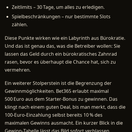
Zeitlimits – 30 Tage, um alles zu erledigen.
Spielbeschränkungen – nur bestimmte Slots
zählen.
Diese Punkte wirken wie ein Labyrinth aus Bürokratie.
Und das ist genau das, was die Betreiber wollen: Sie
lassen das Geld durch ein bürokratisches Zahnrad
rasen, bevor es überhaupt die Chance hat, sich zu
vermehren.
Ein weiterer Stolperstein ist die Begrenzung der
Gewinnmöglichkeiten. Bet365 erlaubt maximal
500 Euro aus dem Starter-Bonus zu gewinnen. Das
klingt nach einem guten Deal, bis man merkt, dass die
100‑Euro‑Einzahlung selbst bereits 10 % des
maximalen Gewinns ausmacht. Ein kurzer Blick in die
Gewinn‑Tabelle lässt das Bild sofort verblassen.