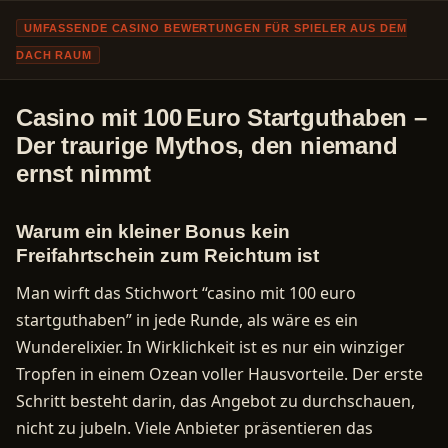
UMFASSENDE CASINO BEWERTUNGEN FÜR SPIELER AUS DEM
DACH RAUM
Casino mit 100 Euro Startguthaben –
Der traurige Mythos, den niemand
ernst nimmt
Warum ein kleiner Bonus kein
Freifahrtschein zum Reichtum ist
Man wirft das Stichwort “casino mit 100 euro
startguthaben” in jede Runde, als wäre es ein
Wunderelixier. In Wirklichkeit ist es nur ein winziger
Tropfen in einem Ozean voller Hausvorteile. Der erste
Schritt besteht darin, das Angebot zu durchschauen,
nicht zu jubeln. Viele Anbieter präsentieren das