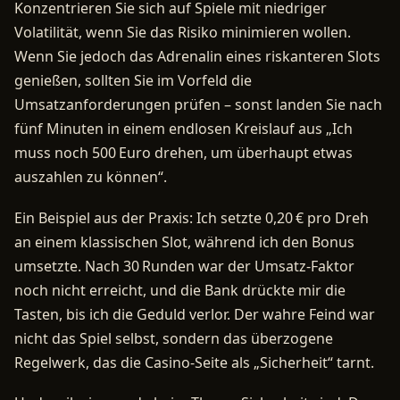
Konzentrieren Sie sich auf Spiele mit niedriger
Volatilität, wenn Sie das Risiko minimieren wollen.
Wenn Sie jedoch das Adrenalin eines riskanteren Slots
genießen, sollten Sie im Vorfeld die
Umsatzanforderungen prüfen – sonst landen Sie nach
fünf Minuten in einem endlosen Kreislauf aus „Ich
muss noch 500 Euro drehen, um überhaupt etwas
auszahlen zu können“.
Ein Beispiel aus der Praxis: Ich setzte 0,20 € pro Dreh
an einem klassischen Slot, während ich den Bonus
umsetzte. Nach 30 Runden war der Umsatz‑Faktor
noch nicht erreicht, und die Bank drückte mir die
Tasten, bis ich die Geduld verlor. Der wahre Feind war
nicht das Spiel selbst, sondern das überzogene
Regelwerk, das die Casino‑Seite als „Sicherheit“ tarnt.