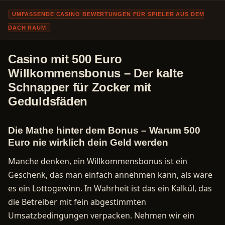
UMFASSENDE CASINO BEWERTUNGEN FÜR SPIELER AUS DEM
DACH RAUM
Casino mit 500 Euro
Willkommensbonus – Der kalte
Schnapper für Zocker mit
Geduldsfäden
Die Mathe hinter dem Bonus – Warum 500
Euro nie wirklich dein Geld werden
Manche denken, ein Willkommensbonus ist ein
Geschenk, das man einfach annehmen kann, als wäre
es ein Lottogewinn. In Wahrheit ist das ein Kalkül, das
die Betreiber mit fein abgestimmten
Umsatzbedingungen verpacken. Nehmen wir ein