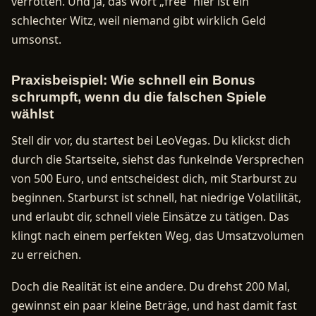
verrotten. Und ja, das Wort „free“ hier ist ein
schlechter Witz, weil niemand gibt wirklich Geld
umsonst.
Praxisbeispiel: Wie schnell ein Bonus
schrumpft, wenn du die falschen Spiele
wählst
Stell dir vor, du startest bei LeoVegas. Du klickst dich
durch die Startseite, siehst das funkelnde Versprechen
von 500 Euro, und entscheidest dich, mit Starburst zu
beginnen. Starburst ist schnell, hat niedrige Volatilität,
und erlaubt dir, schnell viele Einsätze zu tätigen. Das
klingt nach einem perfekten Weg, das Umsatzvolumen
zu erreichen.
Doch die Realität ist eine andere. Du drehst 200 Mal,
gewinnst ein paar kleine Beträge, und hast damit fast