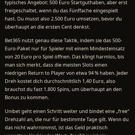
typisches Angebot: 500 Euro Startguthaben, aber erst
freigeschaltet, wenn du das Fünffache eingespielt
hast. Du musst also 2.500 Euro umsetzen, bevor du
überhaupt an die ersten Cent denkst.
Bet365 nutzt genau diese Taktik, indem sie das 500-
Euro-Paket nur für Spieler mit einem Mindesteinsatz
von 20 Euro pro Spiel öffnen. Das klingt harmlos, bis
man sich merkt, dass die meisten Slots einen
niedrigen Return to Player von etwa 94 % haben. Jeder
Dreh kostet dich durchschnittlich 1,40 Euro, also
brauchst du fast 1.800 Spins, um überhaupt an den
Bonus zu kommen.
Unibet geht einen Schritt weiter und bindet eine „free“
Drehzahl an, die nur für bestimmte Tage gilt. Wenn du
das nicht wahrnimmst, ist das Geld praktisch