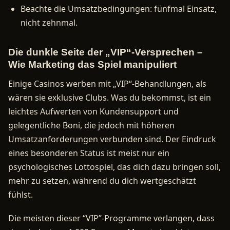
Beachte die Umsatzbedingungen: fünfmal Einsatz,
nicht zehnmal.
Die dunkle Seite der „VIP“-Versprechen –
Wie Marketing das Spiel manipuliert
Einige Casinos werben mit „VIP“-Behandlungen, als
wären sie exklusive Clubs. Was du bekommst, ist ein
leichtes Aufwerten von Kundensupport und
gelegentliche Boni, die jedoch mit höheren
Umsatzanforderungen verbunden sind. Der Eindruck
eines besonderen Status ist meist nur ein
psychologisches Lottospiel, das dich dazu bringen soll,
mehr zu setzen, während du dich wertgeschätzt
fühlst.
Die meisten dieser “VIP”-Programme verlangen, dass