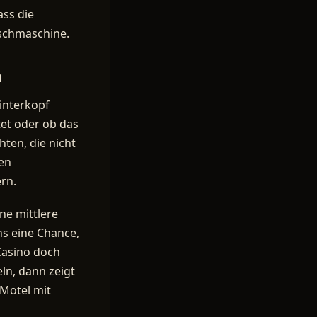
ass die
aschmaschine.
n
Hinterkopf
tet oder ob das
hten, die nicht
nen
rn.
ne mittlere
ns eine Chance,
Casino doch
eln, dann zeigt
 Motel mit