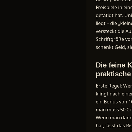
Freispiele in ei
getätigt hat. Un
liegt – die „kle
versteckt die Au
Schriftgröße von
schenkt Geld, s
Die feine 
praktische
Erste Regel: Wer
klingt nach ein
ein Bonus von 1
man muss 50 € m
Wenn man dann no
hat, lässt das R