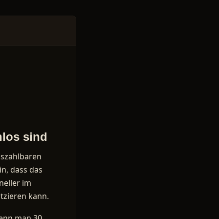
los sind
uszahlbaren
n, dass das
eller im
atzieren kann.
 wenn man 30