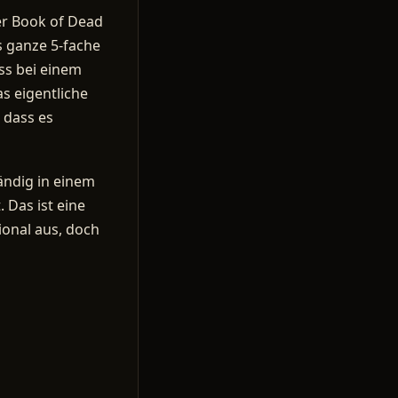
er Book of Dead
as ganze 5‑fache
ss bei einem
s eigentliche
 dass es
tändig in einem
 Das ist eine
ional aus, doch