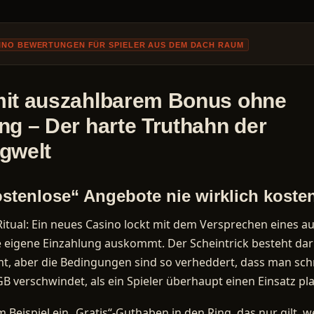
INO BEWERTUNGEN FÜR SPIELER AUS DEM DACH RAUM
mit auszahlbarem Bonus ohne
ng – Der harte Truthahn der
gwelt
tenlose“ Angebote nie wirklich kosten
itual: Ein neues Casino lockt mit dem Versprechen eines a
 eigene Einzahlung auskommt. Der Scheintrick besteht dari
, aber die Bedingungen sind so verheddert, dass man schn
B verschwindet, als ein Spieler überhaupt einen Einsatz pl
 Beispiel ein „Gratis“‑Guthaben in den Ring, das nur gilt,