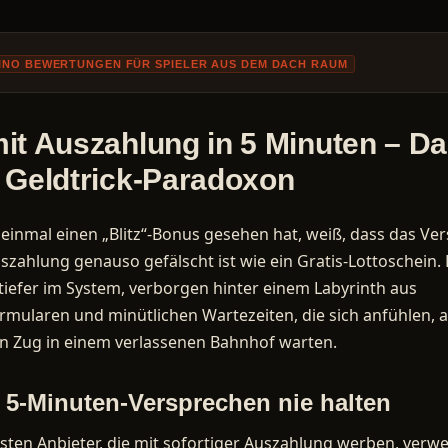
INO BEWERTUNGEN FÜR SPIELER AUS DEM DACH RAUM
it Auszahlung in 5 Minuten – D
 Geldtrick‑Paradoxon
n einmal einen „Blitz“-Bonus gesehen hat, weiß, dass das V
zahlung genauso gefälscht ist wie ein Gratis‑Lottoschein. 
 tiefer im System, verborgen hinter einem Labyrinth aus
ormularen und minütlichen Wartezeiten, die sich anfühlen,
n Zug in einem verlassenen Bahnhof warten.
5‑Minuten‑Versprechen nie halten
isten Anbieter, die mit sofortiger Auszahlung werben, verwe