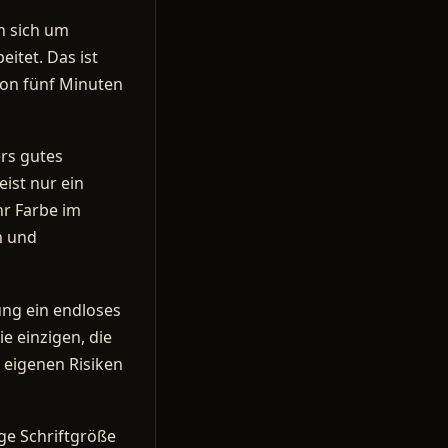
n sich um
itet. Das ist
 von fünf Minuten
ers gutes
eist nur ein
hr Farbe im
­ und
ung ein endloses
e einzigen, die
e eigenen Risiken
ige Schriftgröße