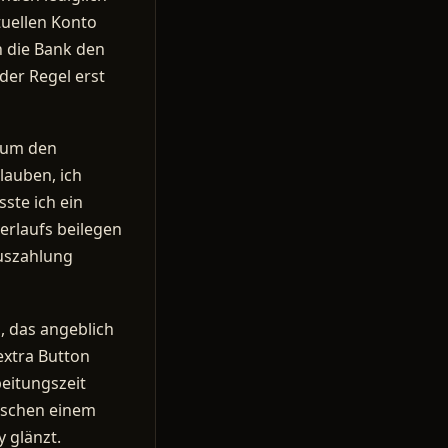
tuellen Konto
n die Bank den
 der Regel erst
, um den
lauben, ich
ste ich ein
erlaufs beilegen
uszahlung
, das angeblich
extra Button
beitungszeit
wischen einem
 glänzt.