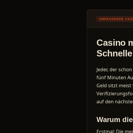
UMFASSENDE CAS
Casino m
Schnelle
Jeder, der scho
fünf Minuten Aus
Geld sitzt meist
Verifizierungsf
auf den nächste
Warum die 
Erstmal: Die me