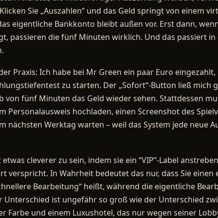
 Klicken Sie „Auszahlen“ und das Geld springt von einem vir
as eigentliche Bankkonto bleibt außen vor. Erst dann, wen
gt, passieren die fünf Minuten wirklich. Und das passiert in
.
 der Praxis: Ich habe bei Mr Green ein paar Euro eingezahlt
lungstiefen­test zu starten. Der „Sofort“‑Button ließ mich g
b von fünf Minuten das Geld wieder sehen. Stattdessen mus
em Personalausweis hochladen, einen Screenshot des Spielv
m nächsten Werktag warten – weil das System jede neue A
etwas cleverer zu sein, indem sie ein “VIP”‑Label anstreben
 verspricht. In Wahrheit bedeutet das nur, dass Sie einen 
chnellere Bearbeitung“ heißt, während die eigentliche Bear
Der Unterschied ist ungefähr so groß wie der Unterschied z
her Farbe und einem Luxushotel, das nur wegen seiner Lobby