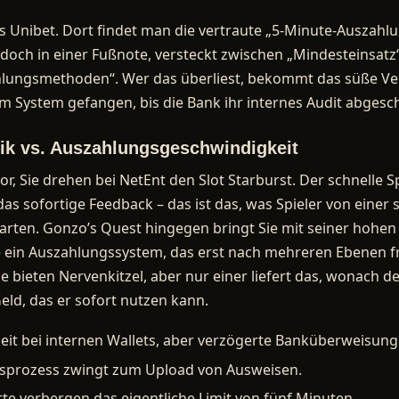
s Unibet. Dort findet man die vertraute „5‑Minute‑Auszahlu
doch in einer Fußnote, versteckt zwischen „Mindesteinsatz
hlungsmethoden“. Wer das überliest, bekommt das süße Ve
im System gefangen, bis die Bank ihr internes Audit abgesc
ik vs. Auszahlungsgeschwindigkeit
 vor, Sie drehen bei NetEnt den Slot Starburst. Der schnelle S
 das sofortige Feedback – das ist das, was Spieler von einer 
ten. Gonzo’s Quest hingegen bringt Sie mit seiner hohen Vo
e ein Auszahlungssystem, das erst nach mehreren Ebenen fr
le bieten Nervenkitzel, aber nur einer liefert das, wonach de
Geld, das er sofort nutzen kann.
eit bei internen Wallets, aber verzögerte Banküberweisung
gsprozess zwingt zum Upload von Ausweisen.
te verbergen das eigentliche Limit von fünf Minuten.