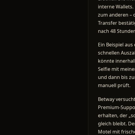
interne Wallets.
zum anderen – d
Transfer bestäti
nach 48 Stunden
Ein Beispiel aus
schnellen Auszah
könnte innerhal
Selfie mit mein
und dann bis zu
manuell prüft.
Betway versucht 
Premium‑Support
erhalten, der „s
gleich bleibt. 
Motel mit frisc