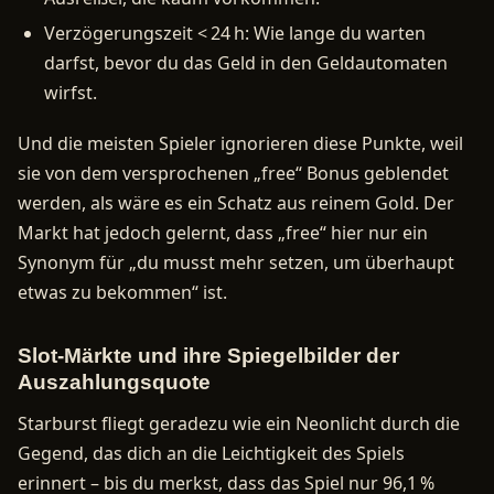
Verzögerungszeit < 24 h: Wie lange du warten
darfst, bevor du das Geld in den Geldautomaten
wirfst.
Und die meisten Spieler ignorieren diese Punkte, weil
sie von dem versprochenen „free“ Bonus geblendet
werden, als wäre es ein Schatz aus reinem Gold. Der
Markt hat jedoch gelernt, dass „free“ hier nur ein
Synonym für „du musst mehr setzen, um überhaupt
etwas zu bekommen“ ist.
Slot‑Märkte und ihre Spiegelbilder der
Auszahlungsquote
Starburst fliegt geradezu wie ein Neonlicht durch die
Gegend, das dich an die Leichtigkeit des Spiels
erinnert – bis du merkst, dass das Spiel nur 96,1 %