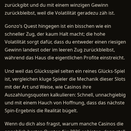
zurückgibt und du mit einem winzigen Gewinn
zurückbleibst, weil die Volatilität geradezu zäh ist.
Gonzo’s Quest hingegen ist ein bisschen wie ein
schneller Zug, der kaum Halt macht; die hohe
Volatilität sorgt dafür, dass du entweder einen riesigen
Gewinn landest oder im leeren Zug zurückbleibst,
während das Haus die eigentlichen Profite einstreicht.
Und weil das Glücksspiel selten ein reines Glücks‑Spiel
ist, vergleichen kluge Spieler die Mechanik dieser Slots
mit der Art und Weise, wie Casinos ihre
Auszahlungsquoten kalkulieren: Schnell, unnachgiebig
und mit einem Hauch von Hoffnung, dass das nächste
Spin‑Ergebnis die Realität bügelt.
Wenn du dich also fragst, warum manche Casinos die