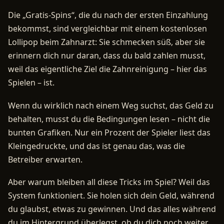
Die „Gratis‑Spins“, die du nach der ersten Einzahlung
bekommst, sind vergleichbar mit einem kostenlosen
Lollipop beim Zahnarzt: Sie schmecken süß, aber sie
erinnern dich nur daran, dass du bald zahlen musst,
weil das eigentliche Ziel die Zahnreinigung – hier das
Spielen – ist.
Wenn du wirklich nach einem Weg suchst, das Geld zu
behalten, musst du die Bedingungen lesen – nicht die
bunten Grafiken. Nur ein Prozent der Spieler liest das
Kleingedruckte, und das ist genau das, was die
Betreiber erwarten.
Aber warum bleiben all diese Tricks im Spiel? Weil das
System funktioniert. Sie holen sich dein Geld, während
du glaubst, etwas zu gewinnen. Und das alles während
du im Hintergrund überlegst, ob du dich noch weiter