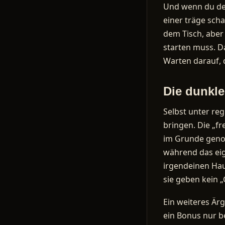
Und wenn du den
einer träge sch
dem Tisch, aber 
starten muss. Da
Warten darauf, d
Die dunkle
Selbst unter reg
bringen. Die „fr
im Grunde genom
während das eig
irgendeinen Hau
sie geben kein „
Ein weiteres Ärg
ein Bonus nur be