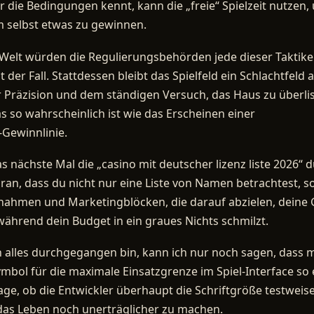
r die Bedingungen kennt, kann die „freie“ Spielzeit nutzen
um selbst etwas zu gewinnen.
n Welt würden die Regulierungsbehörden jede dieser Taktike
t der Fall. Stattdessen bleibt das Spielfeld ein Schlachtfeld 
Präzision und dem ständigen Versuch, das Haus zu überlis
s so wahrscheinlich ist wie das Erscheinen einer
‑Gewinnlinie.
 nächste Mal die „casino mit deutscher lizenz liste 2026“ d
aran, dass du nicht nur eine Liste von Namen betrachtest, s
nahmen und Marketingblöcken, die darauf abzielen, dein
während dein Budget in ein graues Nichts schmilzt.
h alles durchgegangen bin, kann ich nur noch sagen, dass m
bol für die maximale Einsatzgrenze im Spiel‑Interface so e
age, ob die Entwickler überhaupt die Schriftgröße testweise
as Leben noch unerträglicher zu machen.