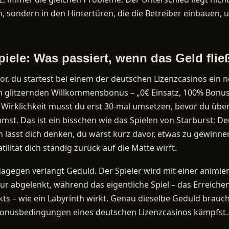
sondern in den Hintertüren, die die Betreiber einbauen, 
piele: Was passiert, wenn das Geld flie
vor, du startest bei einem der deutschen Lizenzcasinos ein 
glitzernden Willkommensbonus – „0€ Einsatz, 100% Bonus 
 Wirklichkeit musst du erst 30‑mal umsetzen, bevor du übe
st. Das ist ein bisschen wie das Spielen von Starburst: De
n lässt dich denken, du wärst kurz davor, etwas zu gewinne
tilität dich ständig zurück auf die Matte wirft.
agegen verlangt Geduld. Der Spieler wird mit einer animier
r abgelenkt, während das eigentliche Spiel – das Erreiche
ts – wie ein Labyrinth wirkt. Genau dieselbe Geduld brauc
Bonusbedingungen eines deutschen Lizenzcasinos kämpfst.