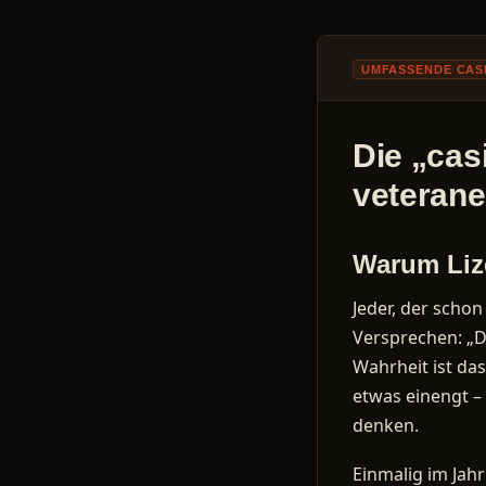
UMFASSENDE CAS
Die „casi
veterane
Warum Lize
Jeder, der scho
Versprechen: „De
Wahrheit ist das
etwas einengt –
denken.
Einmalig im Jah