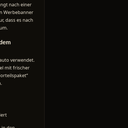
ingt nach einer
ein Werbebanner
ur, dass es nach
mum.
ndem
gauto verwendet.
l mit frischer
orteilspaket“
.
iert
 in den