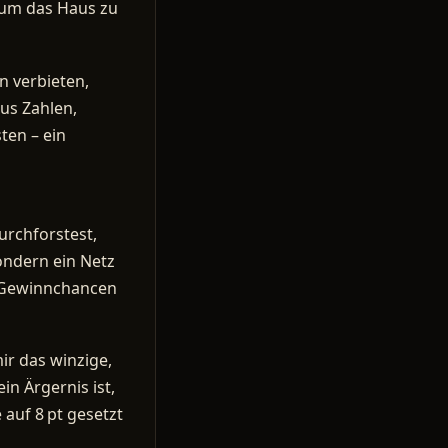
, um das Haus zu
n verbieten,
aus Zahlen,
ten – ein
urchforstest,
ondern ein Netz
e Gewinnchancen
ir das winzige,
in Ärgernis ist,
 auf 8 pt gesetzt