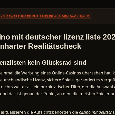
INO BEWERTUNGEN FÜR SPIELER AUS DEM DACH RAUM
no mit deutscher lizenz liste 20
nharter Realitätscheck
nzlisten kein Glücksrad sind
n einmal die Werbung eines Online‑Casinos übersehen hat, 
utschl­ändische Lizenz, sichere Spiele, garantiertes Vergnü
 nichts weiter als ein bürokratischer Filter, der die Auswahl
 und das ist genau der Punkt, an dem die meisten Spieler a
r aktualisieren die Aufsichtsbehörden die
casino mit deutscher