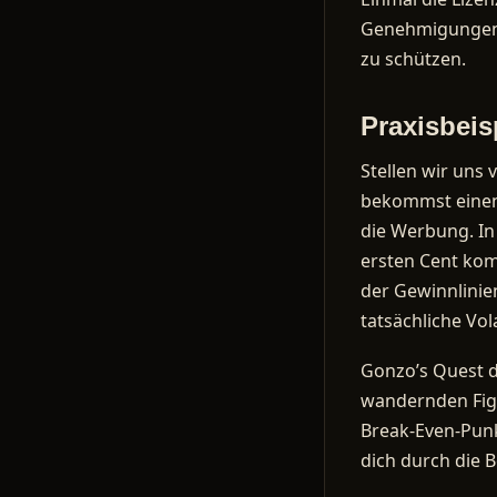
Genehmigungen, 
zu schützen.
Praxisbeis
Stellen wir uns 
bekommst einen 
die Werbung. In
ersten Cent komm
der Gewinnlinie
tatsächliche Vola
Gonzo’s Quest d
wandernden Figu
Break‑Even‑Punk
dich durch die 