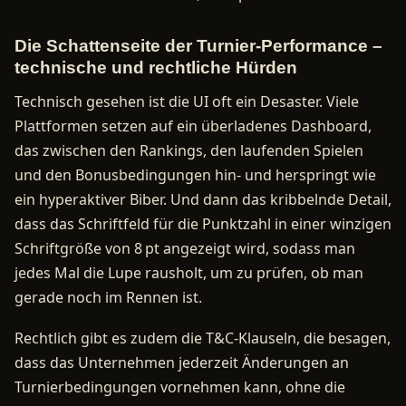
Die Schattenseite der Turnier-Performance –
technische und rechtliche Hürden
Technisch gesehen ist die UI oft ein Desaster. Viele
Plattformen setzen auf ein überladenes Dashboard,
das zwischen den Rankings, den laufenden Spielen
und den Bonusbedingungen hin- und herspringt wie
ein hyperaktiver Biber. Und dann das kribbelnde Detail,
dass das Schriftfeld für die Punktzahl in einer winzigen
Schriftgröße von 8 pt angezeigt wird, sodass man
jedes Mal die Lupe rausholt, um zu prüfen, ob man
gerade noch im Rennen ist.
Rechtlich gibt es zudem die T&C‑Klauseln, die besagen,
dass das Unternehmen jederzeit Änderungen an
Turnierbedingungen vornehmen kann, ohne die