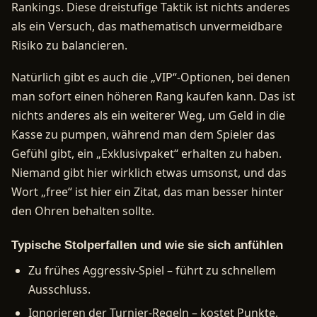
Rankings. Diese dreistufige Taktik ist nichts anderes
als ein Versuch, das mathematisch unvermeidbare
Risiko zu balancieren.
Natürlich gibt es auch die „VIP“-Optionen, bei denen
man sofort einen höheren Rang kaufen kann. Das ist
nichts anderes als ein weiterer Weg, um Geld in die
Kasse zu pumpen, während man dem Spieler das
Gefühl gibt, ein „Exklusivpaket“ erhalten zu haben.
Niemand gibt hier wirklich etwas umsonst, und das
Wort „free“ ist hier ein Zitat, das man besser hinter
den Ohren behalten sollte.
Typische Stolperfallen und wie sie sich anfühlen
Zu frühes Aggressiv-Spiel – führt zu schnellem
Ausschluss.
Ignorieren der Turnier-Regeln – kostet Punkte,