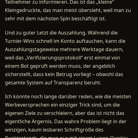
Teilnehmer zu informieren. Das ist das „kleine“
Kleingedruckte, das man meist übersieht, weil man zu
sehr mit dem nächsten Spin beschäftigt ist.
Und zu guter Letzt die Auszahlung. Während die
Turnier‑Wins schnell im Konto auftauchen, kann die
Auszahlungstageweise mehrere Werktage dauern,
weil das „Verifizierungsprotokoll“ erst einmal von
einem Bot geprüft werden muss, der angeblich
sicherstellt, dass kein Betrug vorliegt – obwohl das
gesamte System auf Transparenz beruht.
Ich könnte noch lange darüber reden, wie die meisten
Werbeversprechen ein einziger Trick sind, um die
eigenen Ziele zu verschleiern, aber das ist nicht das
eigentliche Ärgernis. Das wahre Problem liegt in der
winzigen, kaum lesbaren Schriftgröße des