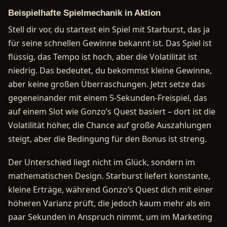
Beispielhafte Spielmechanik in Aktion
Stell dir vor, du startest ein Spiel mit Starburst, das ja
für seine schnellen Gewinne bekannt ist. Das Spiel ist
flüssig, das Tempo ist hoch, aber die Volatilität ist
niedrig. Das bedeutet, du bekommst kleine Gewinne,
aber keine großen Überraschungen. Jetzt setze das
gegeneinander mit einem 5‑Sekunden‑Freispiel, das
auf einem Slot wie Gonzo’s Quest basiert – dort ist die
Volatilität höher, die Chance auf große Auszahlungen
steigt, aber die Bedingung für den Bonus ist streng.
Der Unterschied liegt nicht im Glück, sondern im
mathematischen Design. Starburst liefert konstante,
kleine Erträge, während Gonzo’s Quest dich mit einer
höheren Varianz prüft, die jedoch kaum mehr als ein
paar Sekunden in Anspruch nimmt, um im Marketing