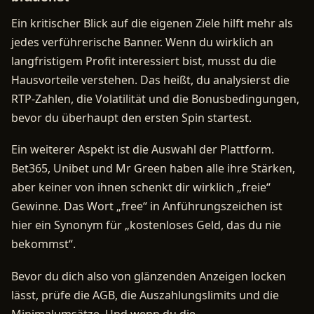
Ein kritischer Blick auf die eigenen Ziele hilft mehr als
jedes verführerische Banner. Wenn du wirklich an
langfristigem Profit interessiert bist, musst du die
Hausvorteile verstehen. Das heißt, du analysierst die
RTP‑Zahlen, die Volatilität und die Bonusbedingungen,
bevor du überhaupt den ersten Spin startest.
Ein weiterer Aspekt ist die Auswahl der Plattform.
Bet365, Unibet und Mr Green haben alle ihre Stärken,
aber keiner von ihnen schenkt dir wirklich „freie“
Gewinne. Das Wort „free“ in Anführungszeichen ist
hier ein Synonym für „kostenloses Geld, das du nie
bekommst“.
Bevor du dich also von glänzenden Anzeigen locken
lässt, prüfe die AGB, die Auszahlungslimits und die
Minimalumsätze. Und wenn du die