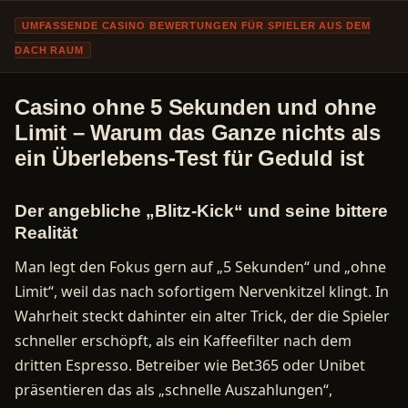
UMFASSENDE CASINO BEWERTUNGEN FÜR SPIELER AUS DEM
DACH RAUM
Casino ohne 5 Sekunden und ohne
Limit – Warum das Ganze nichts als
ein Überlebens‑Test für Geduld ist
Der angebliche „Blitz‑Kick“ und seine bittere
Realität
Man legt den Fokus gern auf „5 Sekunden“ und „ohne
Limit“, weil das nach sofortigem Nervenkitzel klingt. In
Wahrheit steckt dahinter ein alter Trick, der die Spieler
schneller erschöpft, als ein Kaffeefilter nach dem
dritten Espresso. Betreiber wie Bet365 oder Unibet
präsentieren das als „schnelle Auszahlungen“,