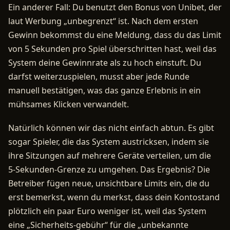
Ein anderer Fall: Du benutzt den Bonus von Unibet, der
laut Werbung „unbegrenzt“ ist. Nach dem ersten
Gewinn bekommst du eine Meldung, dass du das Limit
von 5 Sekunden pro Spiel überschritten hast, weil das
System deine Gewinnrate als zu hoch einstuft. Du
darfst weiterzuspielen, musst aber jede Runde
manuell bestätigen, was das ganze Erlebnis in ein
mühsames Klicken verwandelt.
Natürlich können wir das nicht einfach abtun. Es gibt
sogar Spieler, die das System austricksen, indem sie
ihre Sitzungen auf mehrere Geräte verteilen, um die
5‑Sekunden‑Grenze zu umgehen. Das Ergebnis? Die
Betreiber fügen neue, unsichtbare Limits ein, die du
erst bemerkst, wenn du merkst, dass dein Kontostand
plötzlich ein paar Euro weniger ist, weil das System
eine „Sicherheits‑gebühr“ für die „unbekannte