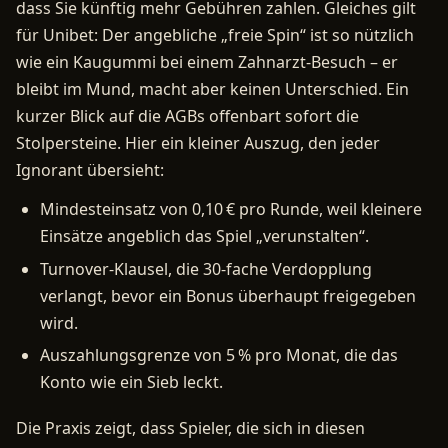
dass Sie künftig mehr Gebühren zahlen. Gleiches gilt
für Unibet: Der angebliche „freie Spin“ ist so nützlich
wie ein Kaugummi bei einem Zahnarzt‑Besuch – er
bleibt im Mund, macht aber keinen Unterschied. Ein
kurzer Blick auf die AGBs offenbart sofort die
Stolpersteine. Hier ein kleiner Auszug, den jeder
Ignorant übersieht:
Mindesteinsatz von 0,10 € pro Runde, weil kleinere
Einsätze angeblich das Spiel „verunstalten“.
Turnover‑Klausel, die 30‑fache Verdopplung
verlangt, bevor ein Bonus überhaupt freigegeben
wird.
Auszahlungsgrenze von 5 % pro Monat, die das
Konto wie ein Sieb leckt.
Die Praxis zeigt, dass Spieler, die sich in diesen