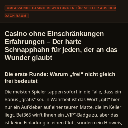
UMFASSENDE CASINO BEWERTUNGEN FÜR SPIELER AUS DEM
DACH RAUM
Casino ohne Einschränkungen
Erfahrungen – Der harte
Schnapphahn für jeden, der an das
Wunder glaubt
Die erste Runde: Warum „frei“ nicht gleich
frei bedeutet
Die meisten Spieler tappen sofort in die Falle, dass ein
Bonus „gratis“ sei. In Wahrheit ist das Wort „gift“ hier
nur ein Aufkleber auf einer teuren Matte, die im Keller
liegt. Bet365 wirft Ihnen ein „VIP“-Badge zu, aber das
ist keine Einladung in einen Club, sondern ein Hinweis,