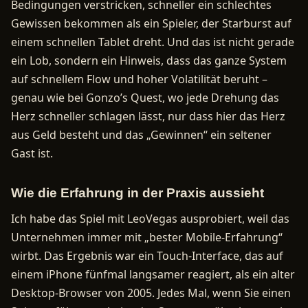
Bedingungen verstricken, schneller ein schlechtes
Gewissen bekommen als ein Spieler, der Starburst auf
einem schnellen Tablet dreht. Und das ist nicht gerade
ein Lob, sondern ein Hinweis, dass das ganze System
auf schnellem Flow und hoher Volatilität beruht –
genau wie bei Gonzo’s Quest, wo jede Drehung das
Herz schneller schlagen lässt, nur dass hier das Herz
aus Geld besteht und das „Gewinnen“ ein seltener
Gast ist.
Wie die Erfahrung in der Praxis aussieht
Ich habe das Spiel mit LeoVegas ausprobiert, weil das
Unternehmen immer mit „bester Mobile‑Erfahrung“
wirbt. Das Ergebnis war ein Touch‑Interface, das auf
einem iPhone fünfmal langsamer reagiert, als ein alter
Desktop‑Browser von 2005. Jedes Mal, wenn Sie einen