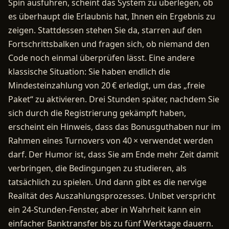
Spin ausführen, scheint das System zu überlegen, ob
es überhaupt die Erlaubnis hat, Ihnen ein Ergebnis zu
zeigen. Stattdessen stehen Sie da, starren auf den
Fortschrittsbalken und fragen sich, ob niemand den
Code noch einmal überprüfen lässt. Eine andere
klassische Situation: Sie haben endlich die
Mindesteinzahlung von 20 € erledigt, um das „freie
Paket“ zu aktivieren. Drei Stunden später, nachdem Sie
sich durch die Registrierung gekämpft haben,
erscheint ein Hinweis, dass das Bonusguthaben nur im
Rahmen eines Turnovers von 40 × verwendet werden
darf. Der Humor ist, dass Sie am Ende mehr Zeit damit
verbringen, die Bedingungen zu studieren, als
tatsächlich zu spielen. Und dann gibt es die nervige
Realität des Auszahlungsprozesses. Unibet verspricht
ein 24‑Stunden‑Fenster, aber in Wahrheit kann ein
einfacher Banktransfer bis zu fünf Werktage dauern.