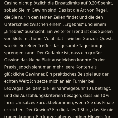
Casino nicht plötzlich die Einsatzlimits auf 0,20 € senkt,
sobald Sie im Gewinn sind. Das ist die Art von Regel,
die Sie nur in den feinen Zeilen findet und die den
Unterschied zwischen einem „Ergebnis“ und einem
„Erlebnis“ ausmacht. Ein weiterer Trend ist das Spielen
von Slots mit hoher Volatilität – wie bei Gonzo’s Quest,
wo ein einzelner Treffer das gesamte Tagesbudget
sprengen kann. Der Gedanke ist, dass ein großer
Gewinn das kleine Blatt ausgleichen könnte. In der
Praxis jedoch sieht man mehr leere Konten als
glückliche Gewinner. Ein praktisches Beispiel aus der
echten Welt: Ich setze mich an ein Turnier bei
LeoVegas, bei dem die Teilnahmegebühr 10 € beträgt,
und die Auszahlungskriterien besagen, dass Sie 10 %
Ihres Umsatzes zurückbekommen, wenn Sie das Finale
erreichen. Der Gewinn? Ein digitales T-Shirt, das Sie nie
tragen können. Ein kurzer, aber wichtiger Hinweis für