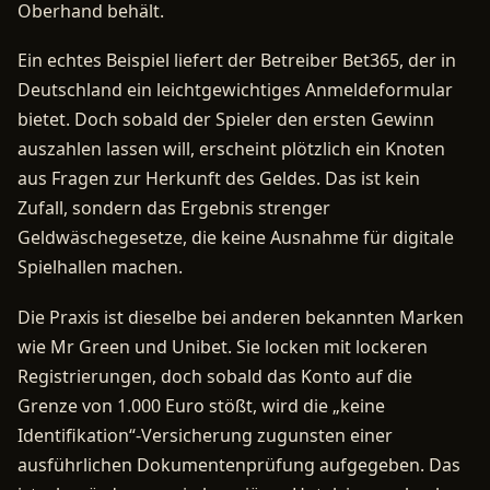
Oberhand behält.
Ein echtes Beispiel liefert der Betreiber Bet365, der in
Deutschland ein leichtgewichtiges Anmeldeformular
bietet. Doch sobald der Spieler den ersten Gewinn
auszahlen lassen will, erscheint plötzlich ein Knoten
aus Fragen zur Herkunft des Geldes. Das ist kein
Zufall, sondern das Ergebnis strenger
Geldwäschegesetze, die keine Ausnahme für digitale
Spielhallen machen.
Die Praxis ist dieselbe bei anderen bekannten Marken
wie Mr Green und Unibet. Sie locken mit lockeren
Registrierungen, doch sobald das Konto auf die
Grenze von 1.000 Euro stößt, wird die „keine
Identifikation“-Versicherung zugunsten einer
ausführlichen Dokumentenprüfung aufgegeben. Das