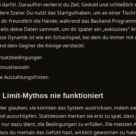
darfst. Daraufhin verlierst du Zeit, Geduld und schließlich 
dere Szene: Du nutzt das Startguthaben, um an einer Tischr
t dir freundlich die Hände, während das Backend-Program
eits deine Daten sammelt, um dir später ein „exklusives“ A
ze Dynamik ist wie ein Schachspiel, bei dem du immer mit
nd dein Gegner die Könige versteckt.
msatzbedingungen
onusklauseln
he Auszahlungsfristen
Limit-Mythos nie funktioniert
eler glauben, sie könnten das System austricksen, indem si
oll ausschöpfen. Stattdessen merken sie erst zu spät, dass 
l nur dazu dient, die Bedingungen zu erfüllen. Die meisten
dass du niemals das Gefühl hast, wirklich gewonnen zu haben