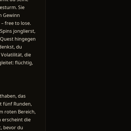
eesturm. Sie
en Gewinn
 free to lose.
Spins jonglierst,
s Quest hingegen
 denkst, du
olatilität, die
itet: flüchtig,
uthaben, das
st fünf Runden,
m roten Bereich,
h erscheint die
, bevor du