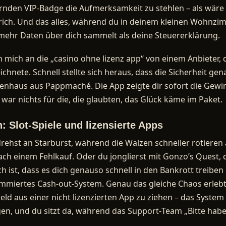
ernden VIP‑Badge die Aufmerksamkeit zu stehlen – als wäre 
ich. Und das alles, während du in deinem kleinen Wohnzi
s mehr Daten über dich sammelt als deine Steuererklärung.
 mich an die „casino ohne lizenz app“ von einem Anbieter, d
eichnete. Schnell stellte sich heraus, dass die Sicherheit g
tenhaus aus Pappmaché. Die App zeigte dir sofort die Gew
 war nichts für die, die glaubten, das Glück käme im Paket.
h: Slot‑Spiele und lizensierte Apps
u drehst an Starburst, während die Walzen schneller rotieren 
ch einem Fehlkauf. Oder du jonglierst mit Gonzo’s Quest,
och ist, dass es dich genauso schnell in den Bankrott treiben
mmiertes Cash‑out‑System. Genau das gleiche Chaos erleb
ld aus einer nicht lizenzierten App zu ziehen – das System 
gen, und du sitzt da, während das Support‑Team „Bitte hab