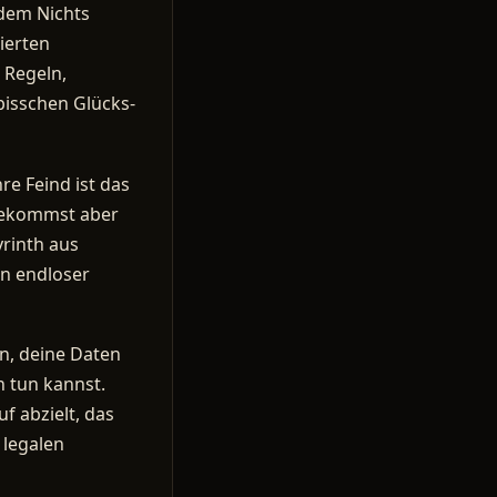
 dem Nichts
zierten
 Regeln,
 bisschen Glücks­
re Feind ist das
 bekommst aber
yrinth aus
in endloser
n, deine Daten
 tun kannst.
uf abzielt, das
 legalen