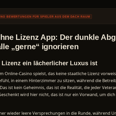
INO BEWERTUNGEN FÜR SPIELER AUS DEM DACH RAUM
hne Lizenz App: Der dunkle Abg
alle „gerne“ ignorieren
Lizenz ein lächerlicher Luxus ist
 Online‑Casino spielst, das keine staatliche Lizenz vorwei
efühl, in einem Hinterzimmer zu sitzen, während die Betrei
Das ist kein Geheimnis, das ist die Realität, die jeder Vetera
 Geschenkt wird hier nicht, das ist nur ein Vorwand, um dich
mer wieder leere Versprechungen in die Runde, während Un