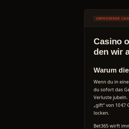
UMFASSENDE CAS
Casino o
den wir 
Warum die 
Wenn du in einem
du sofort das G
Verluste jubeln. 
„gift“ von 10 €?
locken.
Bet365 wirft im