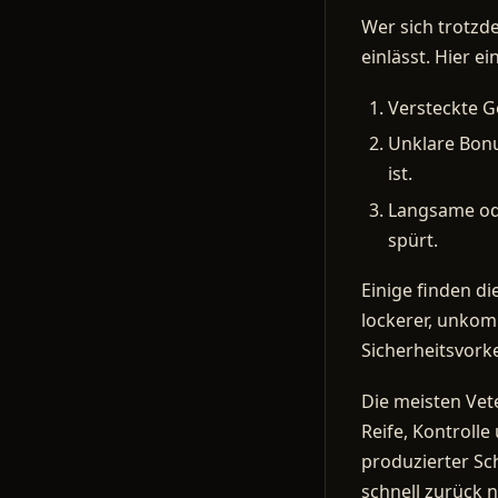
Wer sich trotzde
einlässt. Hier e
Versteckte G
Unklare Bonu
ist.
Langsame ode
spürt.
Einige finden die
lockerer, unkomp
Sicherheitsvorke
Die meisten Vete
Reife, Kontrolle
produzierter Sc
schnell zurück n