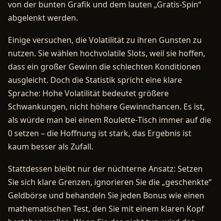
von der bunten Grafik und dem lauten „Gratis‑Spin“
abgelenkt werden.
Einige versuchen, die Volatilität zu ihren Gunsten zu
nutzen. Sie wählen hochvolatile Slots, weil sie hoffen,
dass ein großer Gewinn die schlechten Konditionen
ausgleicht. Doch die Statistik spricht eine klare
Sprache: Hohe Volatilität bedeutet größere
Schwankungen, nicht höhere Gewinnchancen. Es ist,
als würde man bei einem Roulette‑Tisch immer auf die
0 setzen – die Hoffnung ist stark, das Ergebnis ist
kaum besser als Zufall.
Stattdessen bleibt nur der nüchterne Ansatz: Setzen
Sie sich klare Grenzen, ignorieren Sie die „geschenkte“
Geldbörse und behandeln Sie jeden Bonus wie einen
mathematischen Test, den Sie mit einem klaren Kopf