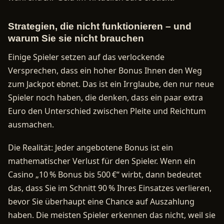
Strategien, die nicht funktionieren – und
warum Sie sie nicht brauchen
Einige Spieler setzen auf das verlockende
Versprechen, dass ein hoher Bonus Ihnen den Weg
zum Jackpot ebnet. Das ist ein Irrglaube, den nur neue
Spieler noch haben, die denken, dass ein paar extra
Euro den Unterschied zwischen Pleite und Reichtum
ausmachen.
Die Realität: Jeder angebotene Bonus ist ein
mathematischer Verlust für den Spieler. Wenn ein
Casino „10 % Bonus bis 500 €“ wirbt, dann bedeutet
das, dass Sie im Schnitt 90 % Ihres Einsatzes verlieren,
bevor Sie überhaupt eine Chance auf Auszahlung
haben. Die meisten Spieler erkennen das nicht, weil sie