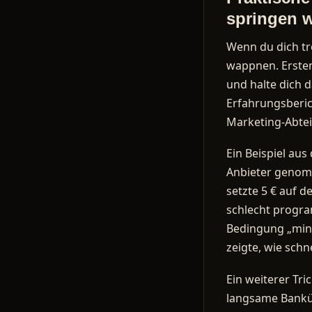
springen w
Wenn du dich tro
wappnen. Erstens
und halte dich d
Erfahrungsberich
Marketing‑Abteil
Ein Beispiel aus
Anbieter genomm
setzte 5 € auf d
schlecht program
Bedingung „minde
zeigte, wie sch
Ein weiterer Tr
langsame Bankü