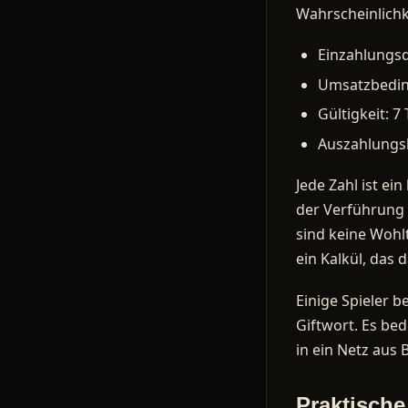
Wahrscheinlichk
Einzahlungsq
Umsatzbeding
Gültigkeit: 7
Auszahlungsl
Jede Zahl ist ei
der Verführung 
sind keine Wohlt
ein Kalkül, das 
Einige Spieler be
Giftwort. Es bed
in ein Netz aus 
Praktische