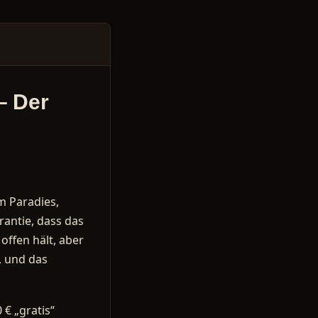
– Der
m Paradies,
rantie, dass das
offen hält, aber
, und das
 € „gratis“