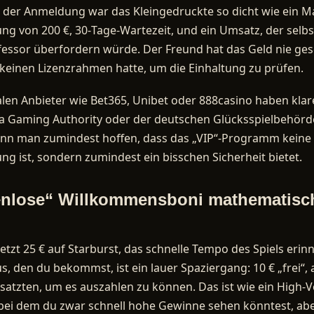
 der Anmeldung war das Kleingedruckte so dicht wie ein 
ng von 200 €, 30‑Tage‑Wartezeit, und ein Umsatz, der selbs
essor überfordern würde. Der Freund hat das Geld nie g
 keinen Lizenzrahmen hatte, um die Einhaltung zu prüfen.
alen Anbieter wie Bet365, Unibet oder 888casino haben klare
ta Gaming Authority oder der deutschen Glücksspielbehörde
nn man zumindest hoffen, dass das „VIP“‑Programm keine b
ng ist, sondern zumindest ein bisschen Sicherheit bietet.
enlose“ Willkommensboni mathematisc
u setzt 25 € auf Starburst, das schnelle Tempo des Spiels erin
s, den du bekommst, ist ein lauer Spaziergang: 10 € „frei“,
satzten, um es auszahlen zu können. Das ist wie ein High‑Vol
bei dem du zwar schnell hohe Gewinne sehen könntest, abe