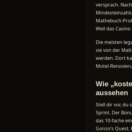
versprach. Nach
Mindesteinzahlu
Mathebuch‑Prof
Weil das Casino
Die meisten leg
sie von der Mal
werden. Dort ka
Motel‑Renovieru
Wie „kost
aussehen
Stell dir vor, d
Sprint. Der Bonu
das 10‑fache ein
Gonzo’s Quest, 