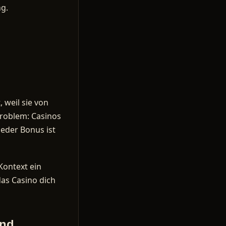
ng.
, weil sie von
Problem: Casinos
Jeder Bonus ist
 Kontext ein
das Casino dich
und