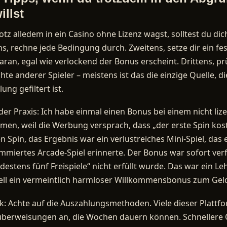
illst
tz alledem in ein Casino ohne Lizenz wagst, solltest du di
, rechne jede Bedingung durch. Zweitens, setze dir ein fes
aran, egal wie verlockend der Bonus erscheint. Drittens, pr
te anderer Spieler – meistens ist das die einzige Quelle, di
ung gefiltert ist.
 der Praxis: Ich habe einmal einen Bonus bei einem nicht liz
en, weil die Werbung versprach, dass „der erste Spin koste
en Spin, das Ergebnis war ein verlustreiches Mini‑Spiel, das 
miertes Arcade‑Spiel erinnerte. Der Bonus war sofort verfa
stens fünf Freispiele“ nicht erfüllt wurde. Das war ein Le
nell ein vermeintlich harmloser Willkommensbonus zum Gel
ick: Achte auf die Auszahlungsmethoden. Viele dieser Plattf
berweisungen an, die Wochen dauern können. Schnellere 