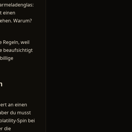
Marmeladenglas:
t einen
esehen. Warum?
 Regeln, weil
 beaufsichtigt
illige
h
nert an einen
 aber du musst
atility‑Spin bei
r die