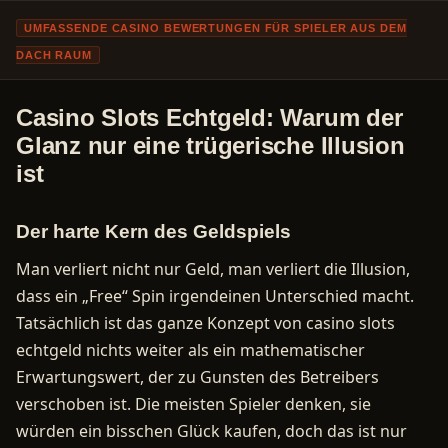
UMFASSENDE CASINO BEWERTUNGEN FÜR SPIELER AUS DEM
DACH RAUM
Casino Slots Echtgeld: Warum der
Glanz nur eine trügerische Illusion
ist
Der harte Kern des Geldspiels
Man verliert nicht nur Geld, man verliert die Illusion,
dass ein „Free“ Spin irgendeinen Unterschied macht.
Tatsächlich ist das ganze Konzept von casino slots
echtgeld nichts weiter als ein mathematischer
Erwartungswert, der zu Gunsten des Betreibers
verschoben ist. Die meisten Spieler denken, sie
würden ein bisschen Glück kaufen, doch das ist nur