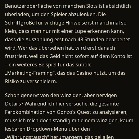
Benutzeroberfläche von manchen Slots ist absichtlich
überladen, um den Spieler abzulenken. Die
Schriftgröße für wichtige Hinweise ist manchmal so
klein, dass man nur mit einer Lupe erkennen kann,
dass die Auszahlung erst nach 48 Stunden bearbeitet
wird. Wer das übersehen hat, wird erst danach
frustriert, weil das Geld nicht sofort auf dem Konto ist
– ein weiteres Beispiel für das subtile
„Marketing‑Framing“, das das Casino nutzt, um das
Risiko zu verschleiern.
Schon genervt von den winzigen, aber nervigen
Details? Während ich hier versuche, die gesamte
Farbkombination von Gonzo’s Quest zu analysieren,
muss ich mich doch ständig mit einem winzigen, kaum
lesbaren Dropdown‑Menü über den
„Währungstausch“ herumärgern, das bei allen