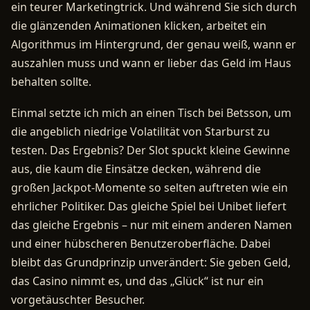
ein teurer Marketingtrick. Und während Sie sich durch
die glänzenden Animationen klicken, arbeitet ein
Algorithmus im Hintergrund, der genau weiß, wann er
auszahlen muss und wann er lieber das Geld im Haus
behalten sollte.
Einmal setzte ich mich an einen Tisch bei Betsson, um
die angeblich niedrige Volatilität von Starburst zu
testen. Das Ergebnis? Der Slot spuckt kleine Gewinne
aus, die kaum die Einsätze decken, während die
großen Jackpot‑Momente so selten auftreten wie ein
ehrlicher Politiker. Das gleiche Spiel bei Unibet liefert
das gleiche Ergebnis – nur mit einem anderen Namen
und einer hübscheren Benutzeroberfläche. Dabei
bleibt das Grundprinzip unverändert: Sie geben Geld,
das Casino nimmt es, und das „Glück“ ist nur ein
vorgetäuschter Besucher.