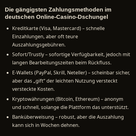
Die gängigsten Zahlungsmethoden im
deutschen Online‑Casino‑Dschungel
Kreditkarte (Visa, Mastercard) – schnelle
Einzahlungen, aber oft teure
Auszahlungsgebühren.
Sofort/Trustly – sofortige Verfügbarkeit, jedoch mit
langen Bearbeitungszeiten beim Rückfluss.
E-Wallets (PayPal, Skrill, Neteller) – scheinbar sicher,
aber das „gift“ der leichten Nutzung versteckt
versteckte Kosten.
Kryptowährungen (Bitcoin, Ethereum) – anonym
und schnell, solange die Plattform das unterstützt.
Banküberweisung – robust, aber die Auszahlung
kann sich in Wochen dehnen.