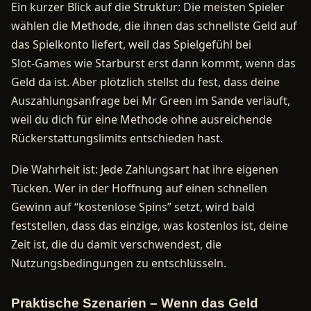
Ein kurzer Blick auf die Struktur: Die meisten Spieler
wählen die Methode, die ihnen das schnellste Geld auf
das Spielkonto liefert, weil das Spielgefühl bei
Slot‑Games wie Starburst erst dann kommt, wenn das
Geld da ist. Aber plötzlich stellst du fest, dass deine
Auszahlungsanfrage bei Mr Green im Sande verläuft,
weil du dich für eine Methode ohne ausreichende
Rückerstattungslimits entschieden hast.
Die Wahrheit ist: Jede Zahlungsart hat ihre eigenen
Tücken. Wer in der Hoffnung auf einen schnellen
Gewinn auf “kostenlose Spins” setzt, wird bald
feststellen, dass das einzige, was kostenlos ist, deine
Zeit ist, die du damit verschwendest, die
Nutzungsbedingungen zu entschlüsseln.
Praktische Szenarien – Wenn das Geld