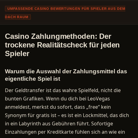
UMFASSENDE CASINO BEWERTUNGEN FÜR SPIELER AUS DEM
DACH RAUM
Casino Zahlungmethoden: Der
trockene Realitätscheck für jeden
Spieler
Warum die Auswahl der Zahlungsmittel das
eigentliche Spiel ist
Der Geldtransfer ist das wahre Spielfeld, nicht die
bunten Grafiken. Wenn du dich bei LeoVegas
anmeldest, merkst du sofort, dass „free“ kein
Synonym für gratis ist – es ist ein Lockmittel, das dich
in ein Labyrinth aus Gebühren führt. Sofortige
Einzahlungen per Kreditkarte fühlen sich an wie ein