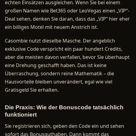
echten Einsätzen ausgleichen. Wenn Sie bei einem
großen Namen wie Bet365 oder LeoVegas einen „VIP“-
Deal sehen, denken Sie daran, dass das „VIP“ hier eher
ein billiges Motel mit neuem Anstrich ist.
Casombie nutzt dieselbe Masche. Der angeblich
exklusive Code verspricht ein paar hundert Credits,
aber die meisten davon verfallen, bevor Sie überhaupt
eine Drehung geschafft haben. Das ist keine
Überraschung, sondern reine Mathematik – die
Hausvorteile bleiben unverändert, egal wie viel
Gratisgeld Sie erhalten.
Die Praxis: Wie der Bonuscode tatsächlich
funktioniert
Sie registrieren sich, geben den Code ein und sehen
sofort das Bonusguthaben. Dann kommt das