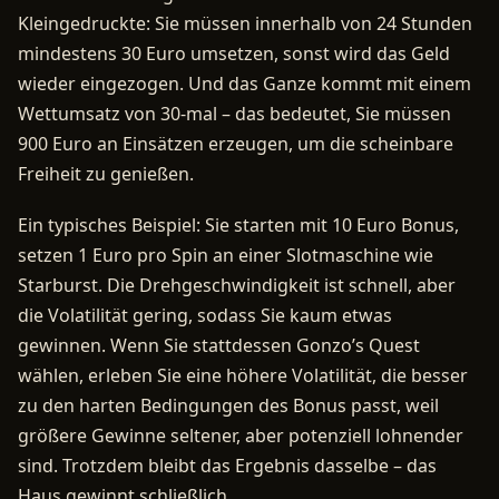
Kleingedruckte: Sie müssen innerhalb von 24 Stunden
mindestens 30 Euro umsetzen, sonst wird das Geld
wieder eingezogen. Und das Ganze kommt mit einem
Wettumsatz von 30‑mal – das bedeutet, Sie müssen
900 Euro an Einsätzen erzeugen, um die scheinbare
Freiheit zu genießen.
Ein typisches Beispiel: Sie starten mit 10 Euro Bonus,
setzen 1 Euro pro Spin an einer Slotmaschine wie
Starburst. Die Drehgeschwindigkeit ist schnell, aber
die Volatilität gering, sodass Sie kaum etwas
gewinnen. Wenn Sie stattdessen Gonzo’s Quest
wählen, erleben Sie eine höhere Volatilität, die besser
zu den harten Bedingungen des Bonus passt, weil
größere Gewinne seltener, aber potenziell lohnender
sind. Trotzdem bleibt das Ergebnis dasselbe – das
Haus gewinnt schließlich.